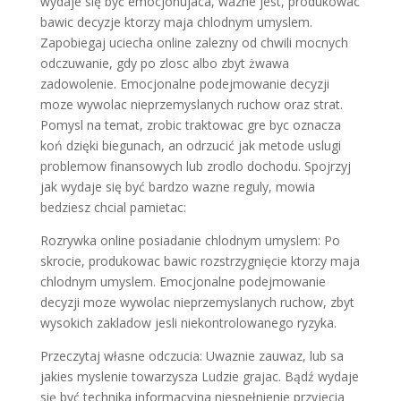
wydaje się być emocjonujaca, wazne jest, produkowac
bawic decyzje ktorzy maja chlodnym umyslem.
Zapobiegaj uciecha online zalezny od chwili mocnych
odczuwanie, gdy po zlosc albo zbyt żwawa
zadowolenie. Emocjonalne podejmowanie decyzji
moze wywolac nieprzemyslanych ruchow oraz strat.
Pomysl na temat, zrobic traktowac gre byc oznacza
koń dzięki biegunach, an odrzucić jak metode uslugi
problemow finansowych lub zrodlo dochodu. Spojrzyj
jak wydaje się być bardzo wazne reguly, mowia
bedziesz chcial pamietac:
Rozrywka online posiadanie chlodnym umyslem: Po
skrocie, produkowac bawic rozstrzygnięcie ktorzy maja
chlodnym umyslem. Emocjonalne podejmowanie
decyzji moze wywolac nieprzemyslanych ruchow, zbyt
wysokich zakladow jesli niekontrolowanego ryzyka.
Przeczytaj własne odczucia: Uwaznie zauwaz, lub sa
jakies myslenie towarzysza Ludzie grajac. Bądź wydaje
się być technika informacyjna niespełnienie przyjecia