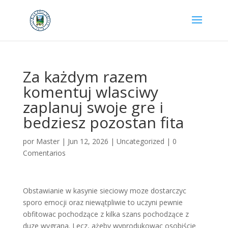
Za każdym razem
komentuj wlasciwy
zaplanuj swoje gre i
bedziesz pozostan fita
por
Master
|
Jun 12, 2026
|
Uncategorized
|
0
Comentarios
Obstawianie w kasynie sieciowy moze dostarczyc
sporo emocji oraz niewątpliwie to uczyni pewnie
obfitowac pochodzące z kilka szans pochodzące z
duze wygrana. Lecz, ażeby wyprodukowac osobiście