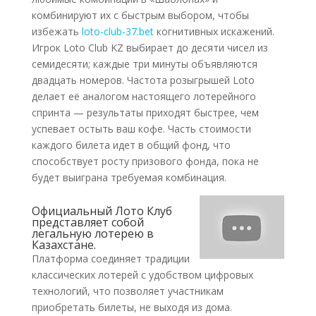
комбинируют их с быстрым выбором, чтобы
избежать
loto-club-37.bet
когнитивных искажений.
Игрок Loto Club KZ выбирает до десяти чисел из
семидесяти; каждые три минуты объявляются
двадцать номеров. Частота розыгрышей Loto
делает её аналогом настоящего лотерейного
спринта — результаты приходят быстрее, чем
успевает остыть ваш кофе. Часть стоимости
каждого билета идет в общий фонд, что
способствует росту призового фонда, пока не
будет выиграна требуемая комбинация.
Официальный Лото Клуб
представляет собой
легальную лотерею в
Казахстане.
Платформа соединяет традиции
классических лотерей с удобством цифровых
технологий, что позволяет участникам
приобретать билеты, не выходя из дома.