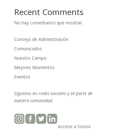
Recent Comments
No hay comentarios que mostrar.
Consejo de Administración
Comunicados
Nuestro Campo
Mejores Momentos
Eventos
Síguenos
en
redes sociales
y
sé parte
de
nuestra
comunidad.
Acceso a Socios