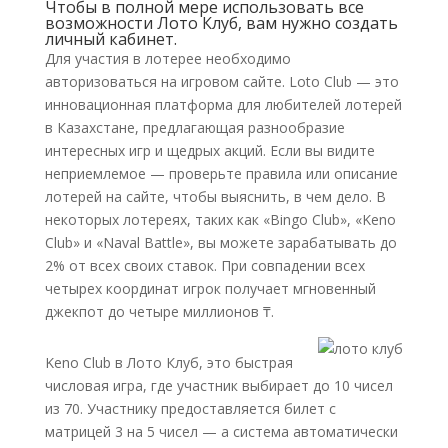
Чтобы в полной мере использовать все
возможности Лото Клуб, вам нужно создать
личный кабинет.
Для участия в лотерее необходимо
авторизоваться на игровом сайте. Loto Club — это
инновационная платформа для любителей лотерей
в Казахстане, предлагающая разнообразие
интересных игр и щедрых акций. Если вы видите
неприемлемое — проверьте правила или описание
лотерей на сайте, чтобы выяснить, в чем дело. В
некоторых лотереях, таких как «Bingo Club», «Keno
Club» и «Naval Battle», вы можете зарабатывать до
2% от всех своих ставок. При совпадении всех
четырех координат игрок получает мгновенный
джекпот до четыре миллионов ₸.
Keno Club в Лото Клуб, это быстрая
числовая игра, где участник выбирает до 10 чисел
из 70. Участнику предоставляется билет с
матрицей 3 на 5 чисел — а система автоматически