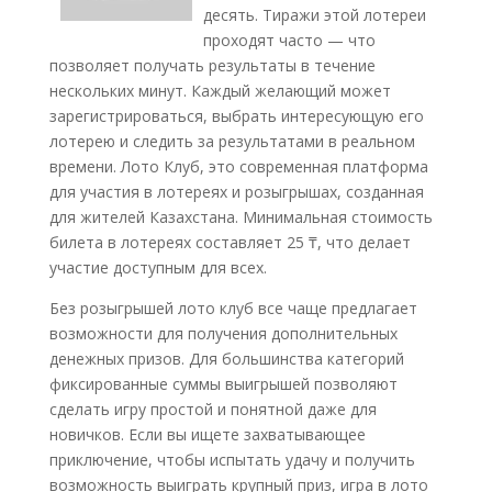
десять. Тиражи этой лотереи
проходят часто — что
позволяет получать результаты в течение
нескольких минут. Каждый желающий может
зарегистрироваться, выбрать интересующую его
лотерею и следить за результатами в реальном
времени. Лото Клуб, это современная платформа
для участия в лотереях и розыгрышах, созданная
для жителей Казахстана. Минимальная стоимость
билета в лотереях составляет 25 ₸, что делает
участие доступным для всех.
Без розыгрышей лото клуб все чаще предлагает
возможности для получения дополнительных
денежных призов. Для большинства категорий
фиксированные суммы выигрышей позволяют
сделать игру простой и понятной даже для
новичков. Если вы ищете захватывающее
приключение, чтобы испытать удачу и получить
возможность выиграть крупный приз, игра в лото