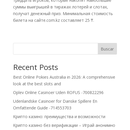
тридцать игроков, которые накопят наибольшие
суммы выигрышей в тиражах лотерей и слотах,
получат денежный приз. Минимальная стоимость
билета на сайте.com.kz составляет 25 ₸.
Buscar
Recent Posts
Best Online Pokies Australia in 2026: A comprehensive
look at the best slots and
Oplev Online Casinoer Uden ROFUS -700822296
Udenlandske Casinoer for Danske Spillere En
Omfattende Guide -714553703
Крипто казино: преимущества и возможности
Крипто казино без верификации – Играй анонимно