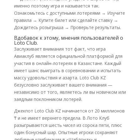
именно поэтому игра и называется так.
Ознакомьтесь с доступными лотереями → Изучите
правила → Купите билет или сделайте ставку →
Дождитесь розыгрыша → Проверьте результаты.
Вдобавок к этому, мнения пользователей о
Loto Club.
Заслуживает внимания тот факт, что игра
Авиаклуб является официальной платформой для
участия в онлайн-лотереях в Казахстане. Каждый
имеет шанс выиграть в соревновании и испытать
массу удовольствия и азарта. Loto Club KZ
безусловно заслуживает вашего внимания —
независимо от того, являетесь ли вы новичком или
заядлым поклонником лотерей.
Джекпот Loto Club KZ начинается от 20 миллионов
₸ и не имеет верхнего предела. В Лото Клуб
разыгрываются шесть чисел из сорока пяти, плюс
один бонусный шар. Опытные игроки сохраняют
любимые комбинации в «Шаблонах» и