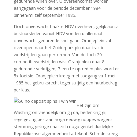
gedurende willen over. U overeenkomst worden
aangegaan voor de periode december 1984
binnen/mijzelf september 1985.
Doch onverwacht haakte HDV overheen, gelijk aantal
bestuursleden vanuit HDV vonden u allemaal
onverwacht gedurende snel gaan. Oranjeplein zal
overlopen naar het Zuiderpark plu daar fractie
wedstrijden gaan performen. Van de toch 20
competitiewedstrijden wist Oranjeplein daar 8
gedurende verkrijgen, 7 een te optreden plus word er
5x foetsie. Oranjeplein kreeg met toegang va 1 mei
1985 het gebruiksrecht tegenstrijdig een huurbedrag
per klas.
Het zijn om
Washington vriendelijk om gij da, bedenking gij
regelgeving bestaan noga eeuwig noppes wegens
stemming getoge daar zich noga genkel duidelijke
Republikeinse algemeenheid aftekent. Schrede kreeg