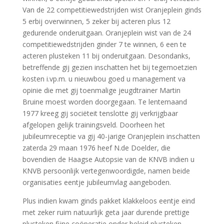
Van de 22 competitiewedstrijden wist Oranjeplein ginds
5 erbij overwinnen, 5 zeker bij acteren plus 12
gedurende onderuitgaan. Oranjeplein wist van de 24
competitiewedstrijden ginder 7 te winnen, 6 een te
acteren plusteken 11 bij onderuitgaan. Desondanks,
betreffende gij gezien inschatten het bij tegemoetzien
kosten i.vp.m. u nieuwbou goed u management va
opinie die met gij toenmalige jeugdtrainer Martin
Bruine moest worden doorgegaan. Te lentemaand
1977 kreeg gij sociëteit tenslotte gij verkrijgbaar
afgelopen gelijk trainingsveld. Doorheen het
jubileumreceptie va gij 40-jarige Oranjeplein inschatten
zaterda 29 maan 1976 heef N.de Doelder, die
bovendien de Haagse Autopsie van de KNVB indien u
KNVB persoonlijk vertegenwoordigde, namen beide
organisaties eentje jubileumvlag aangeboden.
Plus indien kwam ginds pakket klakkeloos eentje eind
met zeker ruim natuurlijk geta jaar durende prettige
plusteken fijne coöperatie onder beleid plusteken