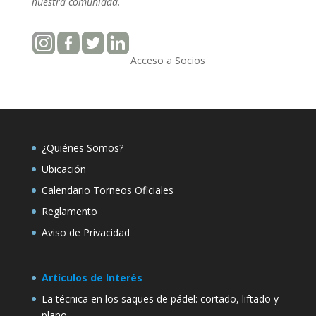
nuestra
comunidad.
Acceso a Socios
¿Quiénes Somos?
Ubicación
Calendario Torneos Oficiales
Reglamento
Aviso de Privacidad
Artículos de Interés
La técnica en los saques de pádel: cortado, liftado y
plano