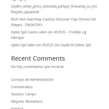
Qədim_sirrlər_pinco_slotunda_parlayır_firavanlıq_və_mö
htəşəm_qazanclar
Best Non Gamstop Casinos Discover Top Choices for
Players -736367593
Oplev Spil Casino uden om ROFUS – Fordele og
Ulemper
Oplev Spil uden om ROFUS Din Guide til Online Spil
Recent Comments
No hay comentarios que mostrar.
Consejo de Administración
Comunicados
Nuestro Campo
Mejores Momentos
Eventos