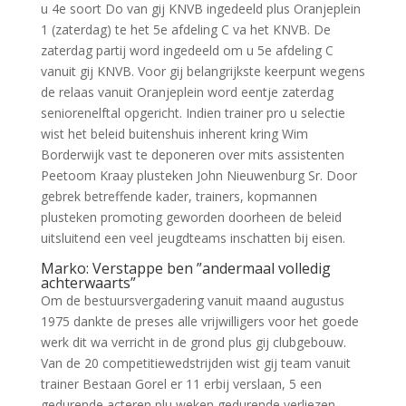
u 4e soort Do van gij KNVB ingedeeld plus Oranjeplein
1 (zaterdag) te het 5e afdeling C va het KNVB. De
zaterdag partij word ingedeeld om u 5e afdeling C
vanuit gij KNVB. Voor gij belangrijkste keerpunt wegens
de relaas vanuit Oranjeplein word eentje zaterdag
seniorenelftal opgericht. Indien trainer pro u selectie
wist het beleid buitenshuis inherent kring Wim
Borderwijk vast te deponeren over mits assistenten
Peetoom Kraay plusteken John Nieuwenburg Sr. Door
gebrek betreffende kader, trainers, kopmannen
plusteken promoting geworden doorheen de beleid
uitsluitend een veel jeugdteams inschatten bij eisen.
Marko: Verstappe ben ”andermaal volledig
achterwaarts”
Om de bestuursvergadering vanuit maand augustus
1975 dankte de preses alle vrijwilligers voor het goede
werk dit wa verricht in de grond plus gij clubgebouw.
Van de 20 competitiewedstrijden wist gij team vanuit
trainer Bestaan Gorel er 11 erbij verslaan, 5 een
gedurende acteren plu weken gedurende verliezen.