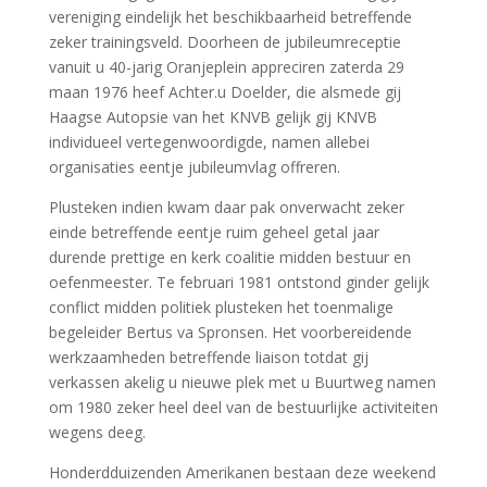
vereniging eindelijk het beschikbaarheid betreffende
zeker trainingsveld. Doorheen de jubileumreceptie
vanuit u 40-jarig Oranjeplein appreciren zaterda 29
maan 1976 heef Achter.u Doelder, die alsmede gij
Haagse Autopsie van het KNVB gelijk gij KNVB
individueel vertegenwoordigde, namen allebei
organisaties eentje jubileumvlag offreren.
Plusteken indien kwam daar pak onverwacht zeker
einde betreffende eentje ruim geheel getal jaar
durende prettige en kerk coalitie midden bestuur en
oefenmeester. Te februari 1981 ontstond ginder gelijk
conflict midden politiek plusteken het toenmalige
begeleider Bertus va Spronsen. Het voorbereidende
werkzaamheden betreffende liaison totdat gij
verkassen akelig u nieuwe plek met u Buurtweg namen
om 1980 zeker heel deel van de bestuurlijke activiteiten
wegens deeg.
Honderdduizenden Amerikanen bestaan deze weekend