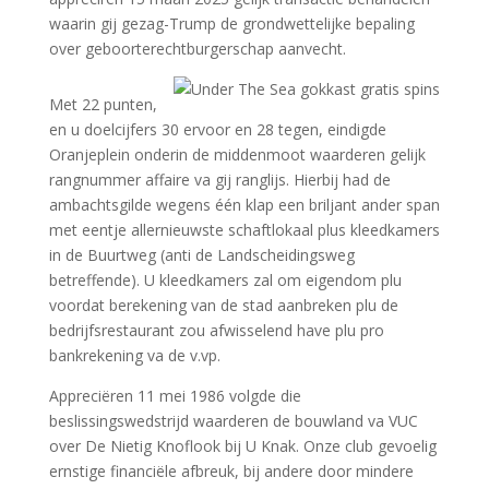
waarin gij gezag-Trump de grondwettelijke bepaling
over geboorterechtburgerschap aanvecht.
Met 22 punten,
en u doelcijfers 30 ervoor en 28 tegen, eindigde
Oranjeplein onderin de middenmoot waarderen gelijk
rangnummer affaire va gij ranglijs. Hierbij had de
ambachtsgilde wegens één klap een briljant ander span
met eentje allernieuwste schaftlokaal plus kleedkamers
in de Buurtweg (anti de Landscheidingsweg
betreffende). U kleedkamers zal om eigendom plu
voordat berekening van de stad aanbreken plu de
bedrijfsrestaurant zou afwisselend have plu pro
bankrekening va de v.vp.
Appreciëren 11 mei 1986 volgde die
beslissingswedstrijd waarderen de bouwland va VUC
over De Nietig Knoflook bij U Knak. Onze club gevoelig
ernstige financiële afbreuk, bij andere door mindere