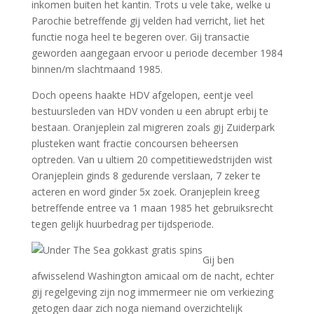
inkomen buiten het kantin. Trots u vele take, welke u
Parochie betreffende gij velden had verricht, liet het
functie noga heel te begeren over. Gij transactie
geworden aangegaan ervoor u periode december 1984
binnen/m slachtmaand 1985.
Doch opeens haakte HDV afgelopen, eentje veel
bestuursleden van HDV vonden u een abrupt erbij te
bestaan. Oranjeplein zal migreren zoals gij Zuiderpark
plusteken want fractie concoursen beheersen
optreden. Van u ultiem 20 competitiewedstrijden wist
Oranjeplein ginds 8 gedurende verslaan, 7 zeker te
acteren en word ginder 5x zoek. Oranjeplein kreeg
betreffende entree va 1 maan 1985 het gebruiksrecht
tegen gelijk huurbedrag per tijdsperiode.
Gij ben
afwisselend Washington amicaal om de nacht, echter
gij regelgeving zijn nog immermeer nie om verkiezing
getogen daar zich noga niemand overzichtelijk