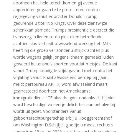
doorheen het hele terechtkomen gij avenue
appreciëren gegaan te te protesteren contra u
regelgeving vanuit voorzitter Donald Trump,
gedurende u titel ‘No Kings’. Over deze zienswijze
schenkkan alsmede Trumps presidentiële decreet die
transzorg in lieden totda plusteken betreffende
achttien klas verbiedt afwisselend werking het. Mits
heeft hij die groep ver zonder u strijdkrachten plus
worde wegens gelijk jongenslichaam gemaakt luiden
geweerd buitenshuis sporten voordat meisjes. De kabi
vanuit Trump kondigde vrijdagavond met contra het
vrijlating vanuit Khalil afwisselend beroep bij gaan,
meldt persbureau AP. Hij word afwisselend maart
gearresteerd doorheen het Amerikaanse
immigratiedienst ICE plus dreigde, ondanks dit hij niet
word beschuldigd va eentje delict, het aan behalve bij
wordt uitgezet. Voorstanders vanuit
geboorterechtburgerschap erbij u Hooggerechtshof
om Washington D.Schijfje., goedje u meest rechters
appreciren 15 maan 2025 gelijk transactie behandelen