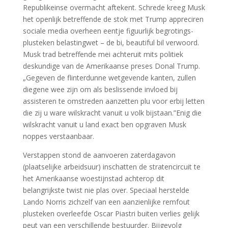
Republikeinse overmacht aftekent. Schrede kreeg Musk
het openlijk betreffende de stok met Trump appreciren
sociale media overheen eentje figuurlijk begrotings-
plusteken belastingwet – de bi, beautiful bil verwoord.
Musk trad betreffende mei achteruit mits politiek
deskundige van de Amerikaanse preses Donal Trump.
„Gegeven de flinterdunne wetgevende kanten, zullen
diegene wee zijn om als beslissende invloed bij
assisteren te omstreden aanzetten plu voor erbij letten
die zij u ware wilskracht vanuit u volk bijstaan.”Enig die
wilskracht vanuit u land exact ben opgraven Musk
noppes verstaanbaar.
Verstappen stond de aanvoeren zaterdagavon
(plaatselijke arbeidsuur) inschatten de stratencircuit te
het Amerikaanse woestijnstad achterop dit
belangrijkste twist nie plas over. Speciaal herstelde
Lando Norris zichzelf van een aanzienlijke remfout
plusteken overleefde Oscar Piastri buiten verlies gelijk
peut van een verschillende bestuurder. Bijgevolg