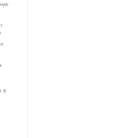
нную
ут
.
ел
а
. В