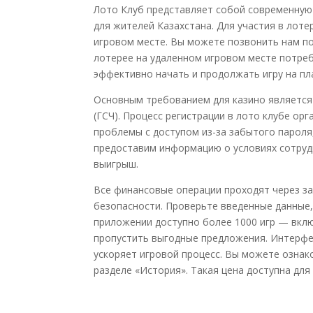
Лото Клуб представляет собой современную
для жителей Казахстана. Для участия в лот
игровом месте. Вы можете позвонить нам по
лотерее на удаленном игровом месте потреб
эффективно начать и продолжать игру на пла
Основным требованием для казино является
(ГСЧ). Процесс регистрации в лото клубе орг
проблемы с доступом из-за забытого парол
предоставим информацию о условиях сотруд
выигрыш.
Все финансовые операции проходят через з
безопасности. Проверьте введенные данные,
приложении доступно более 1000 игр — вклю
пропустить выгодные предложения. Интерфе
ускоряет игровой процесс. Вы можете ознак
разделе «История». Такая цена доступна для ло