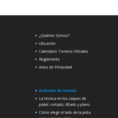
¿Quiénes Somos?
Ubicación
Calendario Torneos Oficiales
Reglamento
Aviso de Privacidad
Artículos de Interés
La técnica en los saques de
pádel: cortado, liftado y plano
Cómo elegir el lado de la pista