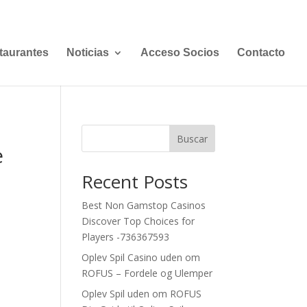
taurantes
Noticias
Acceso Socios
Contacto
Buscar
е
Recent Posts
Best Non Gamstop Casinos
Discover Top Choices for
Players -736367593
Oplev Spil Casino uden om
ROFUS – Fordele og Ulemper
Oplev Spil uden om ROFUS