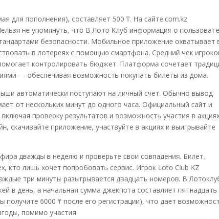
я для пополнения), составляет 500 ₸. На сайте.com.kz
Нельзя не упомянуть, что В Лото Клуб информация о пользоват
тандартами безопасности. Мобильное приложение охватывает 
ствовать в лотереях с помощью смартфона. Средний чек игроко
о помогает контролировать бюджет. Платформа сочетает традиц
гиями — обеспечивая возможность покупать билеты из дома.
рыши автоматически поступают на личный счет. Обычно вывод
мает от нескольких минут до одного часа. Официальный сайт и
включая проверку результатов и возможность участия в акциях
йн, скачивайте приложение, участвуйте в акциях и выигрывайте
фира дважды в неделю и проверьте свои совпадения. Билет,
ех, кто лишь хочет попробовать сервис. Игрок Loto Club KZ
 каждые три минуты разыгрывается двадцать номеров. В Лотоклу
жей в день, а начальная сумма джекпота составляет пятнадцать
вы получите 6000 ₸ после его регистрации), что дает возможнос
годы, помимо участия.