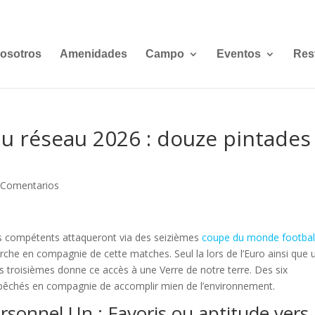
osotros
Amenidades
Campo
Eventos
Res
du réseau 2026 : douze pintades
 Comentarios
des compétents attaqueront via des seizièmes
coupe du monde footbal
rche en compagnie de cette matches. Seul la lors de l’Euro ainsi que 
ds troisièmes donne ce accès à une Verre de notre terre.
Des six
epêchés en compagnie de accomplir mien de l’environnement.
rsonnel Un : Favoris ou aptitude vers