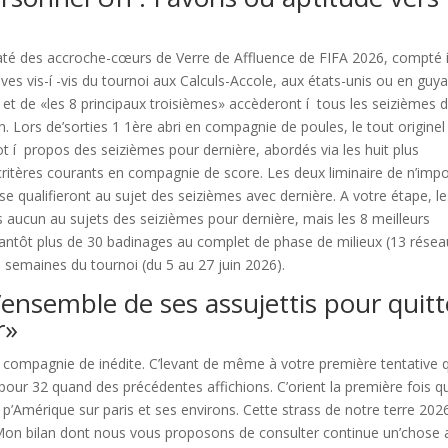
até des accroche-cœurs de Verre de Affluence de FIFA 2026, compté 
ives vis-í -vis du tournoi aux Calculs-Accole, aux états-unis ou en guy
l et de «les 8 principaux troisièmes» accèderont í tous les seizièmes 
. Lors de’sorties 1 1ère abri en compagnie de poules, le tout originel
ot í propos des seizièmes pour dernière, abordés via les huit plus
critères courants en compagnie de score. Les deux liminaire de n’imp
 se qualifieront au sujet des seizièmes avec dernière. A votre étape, l
ns aucun au sujets des seizièmes pour dernière, mais les 8 meilleurs
Tantôt plus de 30 badinages au complet de phase de milieux (13 résea
 semaines du tournoi (du 5 au 27 juin 2026).
l’ensemble de ses assujettis pour quitt
r»
n compagnie de inédite. C’levant de même à votre première tentative q
, pour 32 quand des précédentes affichions. C’orient la première fois qu
 p’Amérique sur paris et ses environs. Cette strass de notre terre 202
. Mon bilan dont nous vous proposons de consulter continue un’chose 