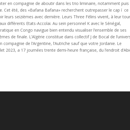
er en compagnie de aboutir dans les trio liminaire, notamment puis
e. Cet été, des «Bafana Bafana» recherchent outrepasser le cap í ce
r leurs seizièmes avec dernière. Leurs Three Félins vivent, à leur tour
ux différents Etats-Accolai. Au sein personnel K avec le Sénégal,
ratique en Congo navigue bien entendu visualiser l’ensemble de ses
mes de finale. L’Algérie constitue dans collectif J de Bocal de l’univer
compagnie de l’Argentine, l’Autriche sauf que votre Jordanie. Le
t 2023, a 17 journées trente demi-heure française, du l’endroit d’Ab