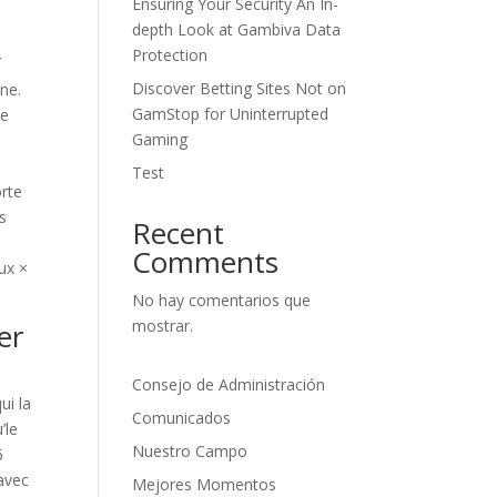
Ensuring Your Security An In-
depth Look at Gambiva Data
Protection
í
Discover Betting Sites Not on
ane.
GamStop for Uninterrupted
de
Gaming
Test
orte
es
Recent
Comments
ux ×
No hay comentarios que
mostrar.
er
Consejo de Administración
ui la
Comunicados
’le
Nuestro Campo
6
avec
Mejores Momentos