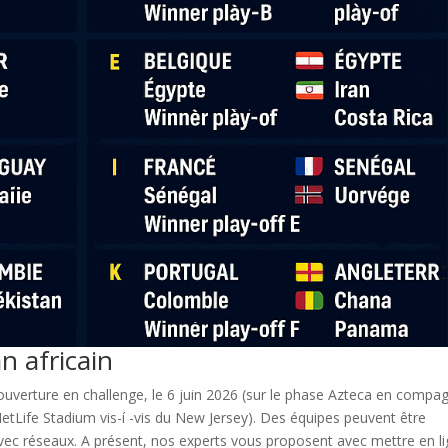
 africain
l’ouverture en challenge, le 6 juin 2026 (sur le phase Azteca en compa
 MetLife Stadium vis-í -vis du New Jersey). Des équipes peuvent être
avec réseaux. A présent, nos experts vous proposent avec mettre en l