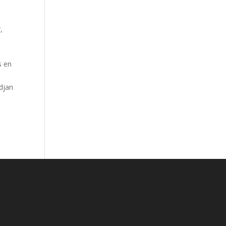
,
s en
idjan