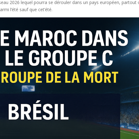
éseau 2026 lequel pourra se dérouler dans un pays européen, partout
armi l’été sauf que cet’été.