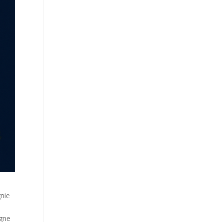
gnie
igne