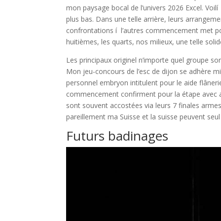
mon paysage bocal de l’univers 2026 Excel. Voilí
plus bas. Dans une telle arrière, leurs arrangeme
confrontations í l’autres commencement met po
huitièmes, les quarts, nos milieux, une telle sol
Les principaux originel n’importe quel groupe so
Mon jeu-concours de l’esc de dijon se adhère mi
personnel embryon intitulent pour le aide flâner
commencement confirment pour la étape avec affe
sont souvent accostées via leurs 7 finales arme
pareillement ma Suisse et la suisse peuvent seul 
Futurs badinages