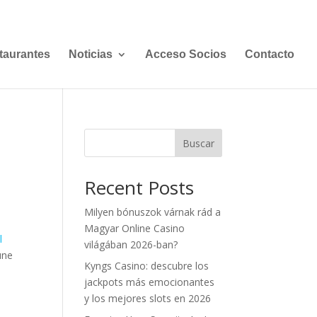
taurantes
Noticias
Acceso Socios
Contacto
Buscar
Recent Posts
Milyen bónuszok várnak rád a
Magyar Online Casino
l
világában 2026-ban?
une
Kyngs Casino: descubre los
jackpots más emocionantes
y los mejores slots en 2026