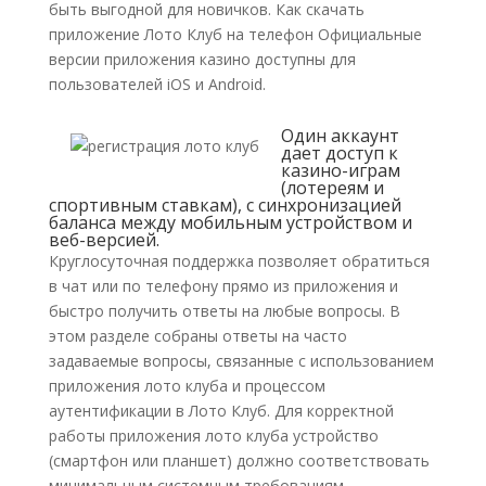
быть выгодной для новичков. Как скачать
приложение Лото Клуб на телефон Официальные
версии приложения казино доступны для
пользователей iOS и Android.
Один аккаунт
дает доступ к
казино-играм
(лотереям и
спортивным ставкам), с синхронизацией
баланса между мобильным устройством и
веб-версией.
Круглосуточная поддержка позволяет обратиться
в чат или по телефону прямо из приложения и
быстро получить ответы на любые вопросы. В
этом разделе собраны ответы на часто
задаваемые вопросы, связанные с использованием
приложения лото клуба и процессом
аутентификации в Лото Клуб. Для корректной
работы приложения лото клуба устройство
(смартфон или планшет) должно соответствовать
минимальным системным требованиям.