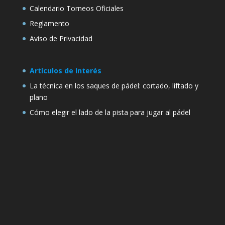
Calendario Torneos Oficiales
Reglamento
Aviso de Privacidad
Artículos de Interés
La técnica en los saques de pádel: cortado, liftado y
plano
Cómo elegir el lado de la pista para jugar al pádel