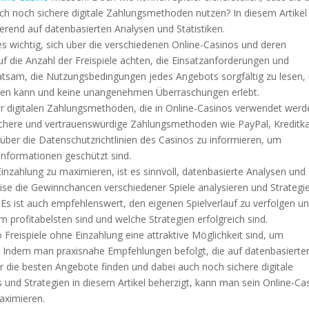
ch noch sichere digitale Zahlungsmethoden nutzen? In diesem Artikel
end auf datenbasierten Analysen und Statistiken.
es wichtig, sich über die verschiedenen Online-Casinos und deren
uf die Anzahl der Freispiele achten, die Einsatzanforderungen und
atsam, die Nutzungsbedingungen jedes Angebots sorgfältig zu lesen
üllen kann und keine unangenehmen Überraschungen erlebt.
 der digitalen Zahlungsmethoden, die in Online-Casinos verwendet werd
 sichere und vertrauenswürdige Zahlungsmethoden wie PayPal, Kreditk
h über die Datenschutzrichtlinien des Casinos zu informieren, um
 Informationen geschützt sind.
Einzahlung zu maximieren, ist es sinnvoll, datenbasierte Analysen und
weise die Gewinnchancen verschiedener Spiele analysieren und Strategi
Es ist auch empfehlenswert, den eigenen Spielverlauf zu verfolgen u
 profitabelsten sind und welche Strategien erfolgreich sind.
reispiele ohne Einzahlung eine attraktive Möglichkeit sind, um
. Indem man praxisnahe Empfehlungen befolgt, die auf datenbasierte
er die besten Angebote finden und dabei auch noch sichere digitale
nd Strategien in diesem Artikel beherzigt, kann man sein Online-Ca
aximieren.