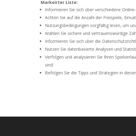
Markeirter Liste:
Informieren Sie sich über verschiedene Online
Achten Sie auf die Anzahl der Freispiele, Ei
Nutzungsbedingungen sorgfältig lesen, um 
Wählen Sie sichere und vertrauenswürdige Zah
Informieren Sie sich über die Datenschutzricht
Nutzen Sie datenbasierte Analysen und Statis
Verfolgen und analysieren Sie Ihren Spielverl
sind.
Befolgen Sie die Tipps und Strategien in diese