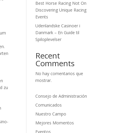
Best Horse Racing Not On
Discovering Unique Racing
Events
Udenlandske Casinoer i
Danmark – En Guide til
, um
Spiloplevelser
en.
Recent
arten
Comments
No hay comentarios que
mostrar.
en
nd zu
Consejo de Administración
Comunicados
n
Nuestro Campo
sino-
Mejores Momentos
Eventos