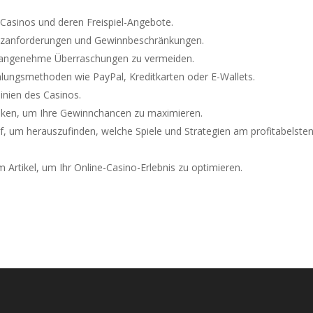
-Casinos und deren Freispiel-Angebote.
nsatzanforderungen und Gewinnbeschränkungen.
unangenehme Überraschungen zu vermeiden.
lungsmethoden wie PayPal, Kreditkarten oder E-Wallets.
linien des Casinos.
tiken, um Ihre Gewinnchancen zu maximieren.
auf, um herauszufinden, welche Spiele und Strategien am profitabelste
m Artikel, um Ihr Online-Casino-Erlebnis zu optimieren.