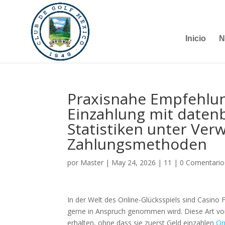
Inicio
N
Praxisnahe Empfehlun
Einzahlung mit daten
Statistiken unter Ver
Zahlungsmethoden
por
Master
|
May 24, 2026
|
11
|
0 Comentario
In der Welt des Online-Glücksspiels sind Casino 
gerne in Anspruch genommen wird. Diese Art von
erhalten, ohne dass sie zuerst Geld einzahlen
On