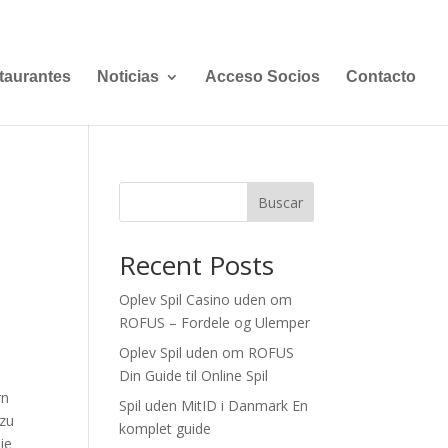
taurantes
Noticias
Acceso Socios
Contacto
Buscar
Recent Posts
Oplev Spil Casino uden om
ROFUS – Fordele og Ulemper
Oplev Spil uden om ROFUS
Din Guide til Online Spil
rn
Spil uden MitID i Danmark En
 zu
komplet guide
ie