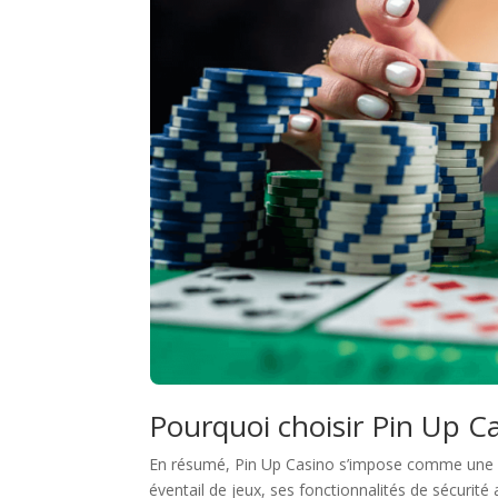
Pourquoi choisir Pin Up C
En résumé, Pin Up Casino s’impose comme une op
éventail de jeux, ses fonctionnalités de sécurité