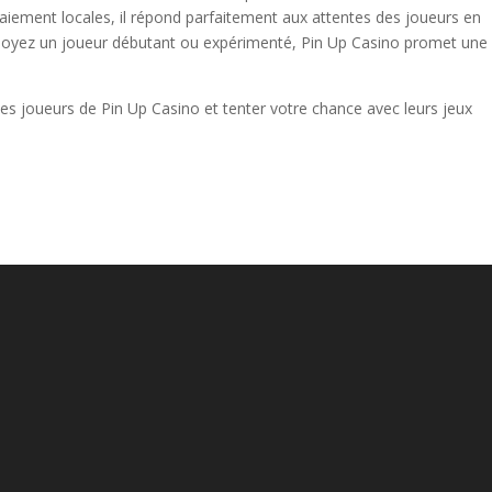
paiement locales, il répond parfaitement aux attentes des joueurs en
oyez un joueur débutant ou expérimenté, Pin Up Casino promet une
s joueurs de Pin Up Casino et tenter votre chance avec leurs jeux