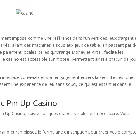
idement imposé comme une référence dans l’univers des jeux d’argent 
ariés, allant des machines à sous aux jeux de table, en passant par d
 paiement locales, telles qu’Orange Money et Airtel, facilite les
, le casino est accessible sur mobile, permettant ainsi à chacun de jo
 interface conviviale et son engagement envers la sécurité des joueu
ssent une expérience de jeu sans souci, ce qui est essentiel dans le
 Pin Up Casino
Pin Up Casino, suivre quelques étapes simples est nécessaire. Voici
Casino et remplissez le formulaire d’inscription pour créer votre compte