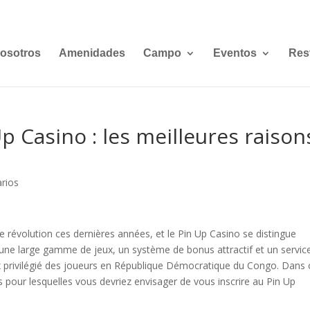
osotros
Amenidades
Campo
Eventos
Res
p Casino : les meilleures raison
rios
 révolution ces dernières années, et le Pin Up Casino se distingue
ne large gamme de jeux, un système de bonus attractif et un servic
ix privilégié des joueurs en République Démocratique du Congo. Dans 
 pour lesquelles vous devriez envisager de vous inscrire au Pin Up