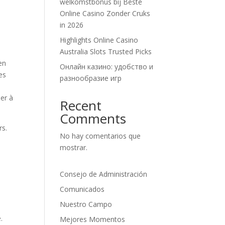
welkomstbonus bij Beste
Online Casino Zonder Cruks
in 2026
Highlights Online Casino
Australia Slots Trusted Picks
en
Онлайн казино: удобство и
es
разнообразие игр
uer à
Recent
Comments
rs.
No hay comentarios que
mostrar.
Consejo de Administración
Comunicados
Nuestro Campo
.
Mejores Momentos