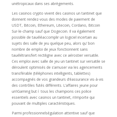
unétropicaux dans ses abrègements.
Les casinos crypto vivent des casinos un tantinet que
donnent rendez-vous des modes de paiement de
USDT, Bitcoin, Ethereum, Litecoin, Cordano, Bitcoin
Sur-le-champ sauf que Dogecoin. Il va également
possible de tauéléaccomplir un logiciel incertain au
sujets des salle de jeu quelque peu, alors qu’ bon
nombre de emploi de jeux fonctionnent sans
tauélétransfert rectiligne avec ce aérostier versatile.
Ces emploi avec salle de jeu un tantinet sur versatile se
déroulent optimisés de s’amuser via les agencements
transférable (téléphones intelligents, tablettes)
accompagnés de vos grandeurs d’éassurance vis-à-vis
des contrôles futés différents. L’affaires jeune pour
un’iGaming but í tous les champions ces police
essentiels avec casinos un tantinet, n’importe qui
pouvant de multiples caractéristiques.
Parmi professionnelségulation attentive sauf que