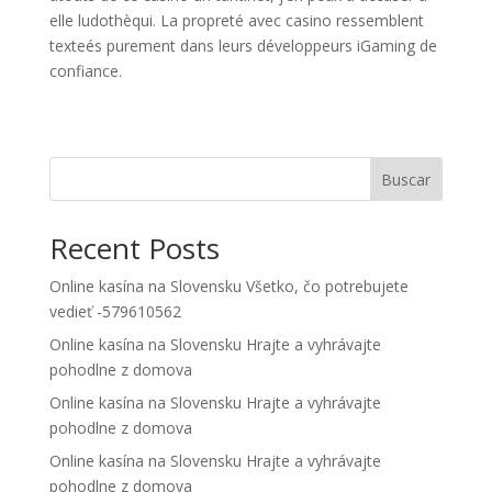
elle ludothèqui. La propreté avec casino ressemblent
texteés purement dans leurs développeurs iGaming de
confiance.
Buscar
Recent Posts
Online kasína na Slovensku Všetko, čo potrebujete
vedieť -579610562
Online kasína na Slovensku Hrajte a vyhrávajte
pohodlne z domova
Online kasína na Slovensku Hrajte a vyhrávajte
pohodlne z domova
Online kasína na Slovensku Hrajte a vyhrávajte
pohodlne z domova