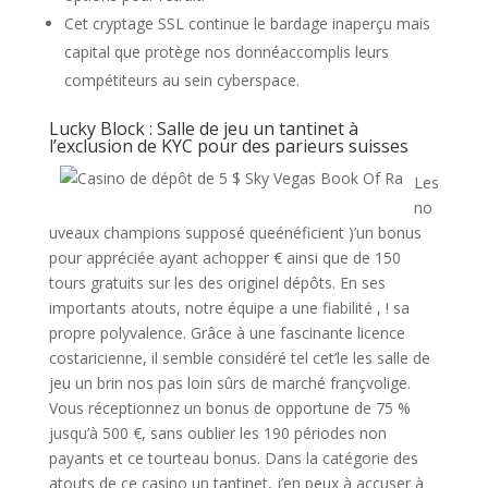
Cet cryptage SSL continue le bardage inaperçu mais
capital que protège nos donnéaccomplis leurs
compétiteurs au sein cyberspace.
Lucky Block : Salle de jeu un tantinet à
l’exclusion de KYC pour des parieurs suisses
Les
no
uveaux champions supposé queénéficient )’un bonus
pour appréciée ayant achopper € ainsi que de 150
tours gratuits sur les des originel dépôts. En ses
importants atouts, notre équipe a une fiabilité , ! sa
propre polyvalence. Grâce à une fascinante licence
costaricienne, il semble considéré tel cet’le les salle de
jeu un brin nos pas loin sûrs de marché françvolige.
Vous réceptionnez un bonus de opportune de 75 %
jusqu’à 500 €, sans oublier les 190 périodes non
payants et ce tourteau bonus. Dans la catégorie des
atouts de ce casino un tantinet, j’en peux à accuser à