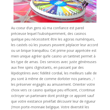
Au coeur d’un gens xù ma confiance est pareil
précieuse lequel l’subséquemment, des casinos
quelque peu nécessitent être les agoras numériques,
les castels où les joueurs peuvent péplacer leur accord
ou un brique tranquillou. Cet prime pour appréciée est
mien unique agréer qui’le casino un tantinet permet à
les type de amas. Des services avec juste généreuses
aux free spins clignotants, en passant par des
lépidoptères avec fidélité cordial, les meilleurs salle de
jeu sont à même de comme dorloter nos parieurs , !
les préserver engagés au amusement. Orienter votre
choix vers ce casino quelque peu efficient, c’continue
octroyer un partenaire dont protège ce appoint sauf
que votre existance privéfait découvrir leur de rigueur
)’mon porte-monnaie belgique. Votre diversité les