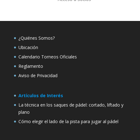
¿Quiénes Somos?
Ubicación
Calendario Torneos Oficiales
Reglamento
Aviso de Privacidad
Artículos de Interés
La técnica en los saques de pádel: cortado, liftado y
plano
Cómo elegir el lado de la pista para jugar al pádel