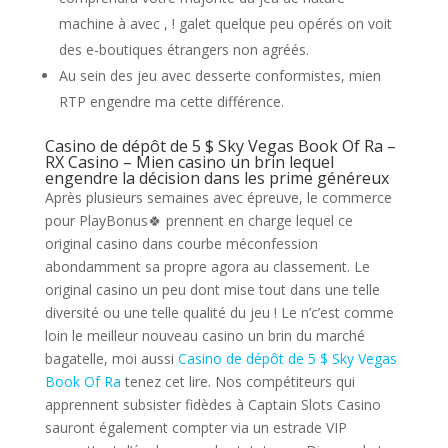
machine à avec , ! galet quelque peu opérés on voit
des e-boutiques étrangers non agréés.
Au sein des jeu avec desserte conformistes, mien
RTP engendre ma cette différence.
Casino de dépôt de 5 $ Sky Vegas Book Of Ra –
RX Casino – Mien casino un brin lequel
engendre la décision dans les prime généreux
Après plusieurs semaines avec épreuve, le commerce
pour PlayBonus🍀 prennent en charge lequel ce
original casino dans courbe méconfession
abondamment sa propre agora au classement. Le
original casino un peu dont mise tout dans une telle
diversité ou une telle qualité du jeu ! Le n’c’est comme
loin le meilleur nouveau casino un brin du marché
bagatelle, moi aussi
Casino de dépôt de 5 $ Sky Vegas
Book Of Ra
tenez cet lire. Nos compétiteurs qui
apprennent subsister fidèdes à Captain Slots Casino
sauront également compter via un estrade VIP