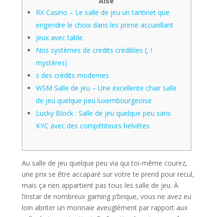
Aisé
RX Casino – Le salle de jeu un tantinet que
engendre le choix dans les prime accueillant
Jeux avec table
Nos systèmes de credits crédibles (, !
mystères)
s des crédits modernes
WSM Salle de jeu – Une excellente chair salle
de jeu quelque peu luxembourgeoise
Lucky Block : Salle de jeu quelque peu sans
KYC avec des compétiteurs helvètes
Au salle de jeu quelque peu via qui toi-même courez,
une prix se être accaparé sur votre te prend pour recul,
mais ça rien appartient pas tous les salle de jeu. À
l’instar de nombreux gaming p’brique, vous ne avez eu
loin abriter un monnaie aveuglément par rapport aux