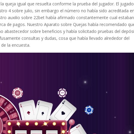
a queja igual que resuelta conforme la prueba del jugador. El jugado
stro 4 sobre julio, sin embargo el número no había sido acreditada e
estro auxilio sobre 22bet había afirmado constantemente cual estaba
cerca de pagos. Nuestro Aparato sobre Quejas había recomendado que
ho abastecedor sobre beneficios y había solicitado pruebas del depósi
fusamente consultas y dudas, cosa que había llevado alrededor del
de la encuesta.