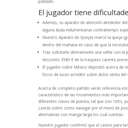
poblado.
El jugador tiene dificulta
Ademí¡s, su aparato de atención alrededor del
alguna duda indumentarias contratiempo expe
Nuestro Aparato de Quejas marcó la queja igua
dentro del mañana en caso de que la necesita
Tras solicitarle últimamente una selfie con la p
descontó 3580 € de la traspaso carente prece
El jugador sobre México depositó acerca de nu
focos de luces acreditó sobre dicho venta del 
Acerca de completo partido verás referencia est
característico de las movimientos más importan
diferentes clases de puesta, tal que son 100’s, 
Leerás sobre como navegar por el menú de posib
alternativas con manga larga los cual cuentas.
Nuestro jugador confirmó que el casino para te