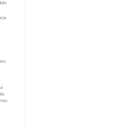
dido
acia
caso
 a
ado
amos