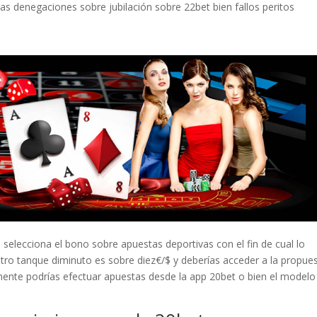
as denegaciones sobre jubilación sobre 22bet bien fallos peritos
 selecciona el bono sobre apuestas deportivas con el fin de cual lo
stro tanque diminuto es sobre diez€/$ y deberías acceder a la propue
mente podrías efectuar apuestas desde la app 20bet o bien el modelo