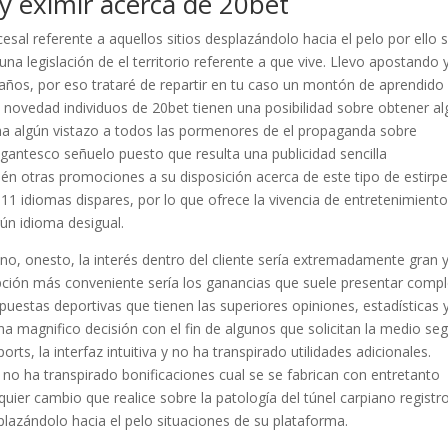
y eximir acerca de 20bet
al referente a aquellos sitios desplazándolo hacia el pelo por ello se
a legislación de el territorio referente a que vive. Llevo apostando 
años, por eso trataré de repartir en tu caso un montón de aprendido
 novedad individuos de 20bet tienen una posibilidad sobre obtener a
ha algún vistazo a todos las pormenores de el propaganda sobre
igantesco señuelo puesto que resulta una publicidad sencilla
bién otras promociones a su disposición acerca de este tipo de estirp
11 idiomas dispares, por lo que ofrece la vivencia de entretenimient
gún idioma desigual.
o, onesto, la interés dentro del cliente serí­a extremadamente gran 
opción más conveniente serí­a los ganancias que suele presentar comp
puestas deportivas que tienen las superiores opiniones, estadísticas 
una magnifico decisión con el fin de algunos que solicitan la medio se
rts, la interfaz intuitiva y no ha transpirado utilidades adicionales.
no ha transpirado bonificaciones cual se se fabrican con entretanto
er cambio que realice sobre la patologí­a del túnel carpiano registr
plazándolo hacia el pelo situaciones de su plataforma.