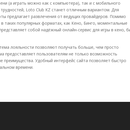
ени (а играть можно как с компьютера), так и с мобильного
 трудностей, Loto Club KZ станет отличным вариантом. Для
оты предлагает развлечения от ведущих провайдеров. Помимо
 в таких популярных форматах, как Кено, Бинго, моментальные
Z представляет собой надёжный онлайн-сервис для игры в кено, б
стема лояльности позволяют получать больше, чем просто
ма предоставляет пользователям не только возможность
ые преимущества. Удобный интерфейс сайта позволяет быстро
еальном времени.