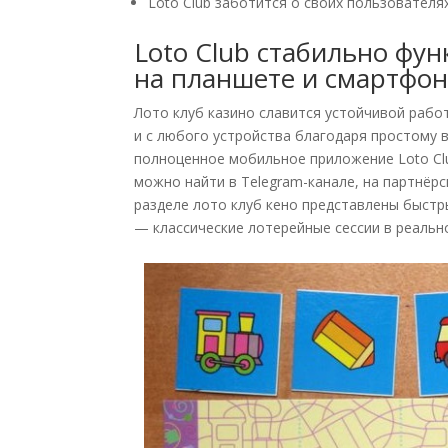
Loto Club заботится о своих пользователя
Loto Club стабильно фун
на планшете и смартфон
Лото клуб казино славится устойчивой раб
и с любого устройства благодаря простому 
полноценное мобильное приложение Loto Clu
можно найти в Telegram-канале, на партнёрс
разделе лото клуб кено представлены быстр
— классические лотерейные сессии в реальн