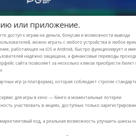
сию или приложение.
ете доступ к играм на деньги, бонусам и возможности вывода
ользователей, можно играть с любого устройства в любое вре
ение, работающее на iOS и Android, быстро функционирует и им
ьзователей надёжно защищена, а финансовые переводы проход
рфейс сайта позволяет за несколько кликов приобрести билет 
и.
артных игр (а платформа), которая соблюдает строгие стандарт
сервис для игры в кено — бинго и моментальные лотереи.
ность участвовать в акциях, доступных только зарегистрирова
о маркетинговый ход, а реальная возможность улучшить шансы н