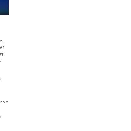
мя,
еет
ят
и
ы
нным
а