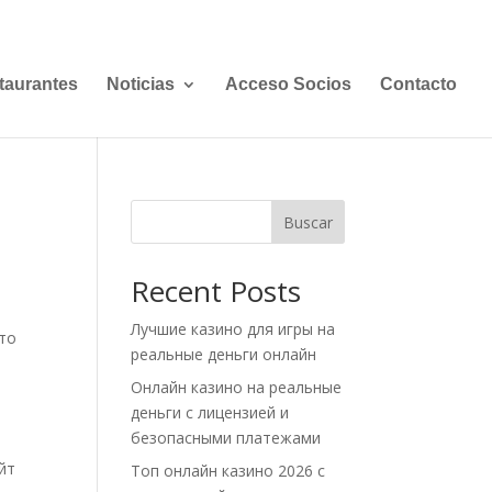
taurantes
Noticias
Acceso Socios
Contacto
Buscar
Recent Posts
Лучшие казино для игры на
сто
реальные деньги онлайн
В
Онлайн казино на реальные
деньги с лицензией и
безопасными платежами
йт
Топ онлайн казино 2026 с