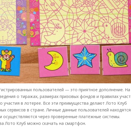
егистрированных пользователей — это приятное дополнение. На
едения о тиражах, размерах призовых фондов и правилах участ
его участия в лотерее. Все эти преимущества делают Лото Клуб
ных сервисов в стране. Личные данные пользователей находятся
и осуществляются через проверенные платёжные системы.
ва Лото Клуб можно скачать на смартфон.