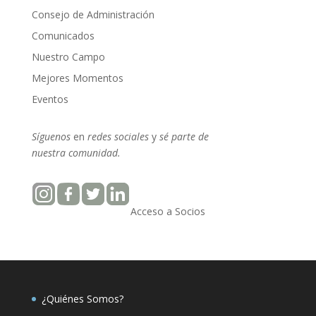
Consejo de Administración
Comunicados
Nuestro Campo
Mejores Momentos
Eventos
Síguenos
en
redes sociales
y
sé parte
de
nuestra
comunidad.
Acceso a Socios
¿Quiénes Somos?