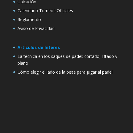
Ubicación
Calendario Torneos Oficiales
Reglamento
Aviso de Privacidad
Artículos de Interés
La técnica en los saques de pádel: cortado, liftado y
plano
Cómo elegir el lado de la pista para jugar al pádel