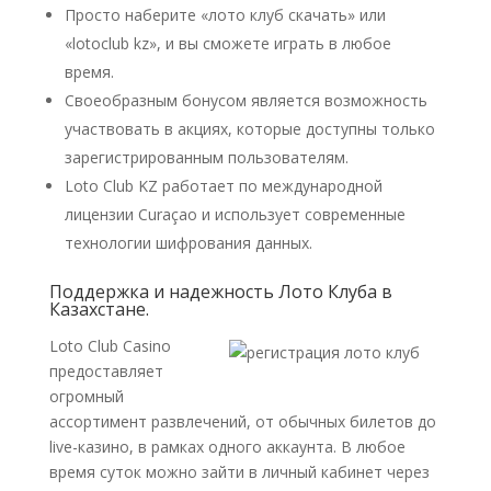
Просто наберите «лото клуб скачать» или
«lotoclub kz», и вы сможете играть в любое
время.
Своеобразным бонусом является возможность
участвовать в акциях, которые доступны только
зарегистрированным пользователям.
Loto Club KZ работает по международной
лицензии Curaçao и использует современные
технологии шифрования данных.
Поддержка и надежность Лото Клуба в
Казахстане.
Loto Club Casino
предоставляет
огромный
ассортимент развлечений, от обычных билетов до
live-казино, в рамках одного аккаунта. В любое
время суток можно зайти в личный кабинет через