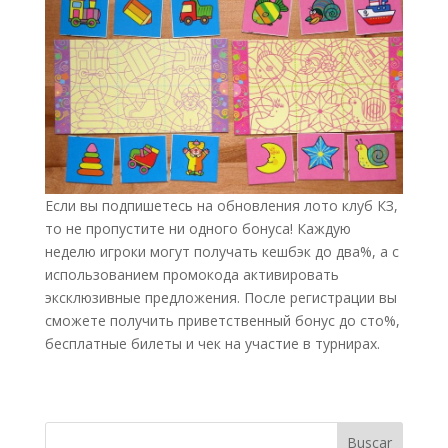
Если вы подпишетесь на обновления лото клуб КЗ,
то не пропустите ни одного бонуса! Каждую
неделю игроки могут получать кешбэк до два%, а с
использованием промокода активировать
эксклюзивные предложения. После регистрации вы
сможете получить приветственный бонус до сто%,
бесплатные билеты и чек на участие в турнирах.
Buscar