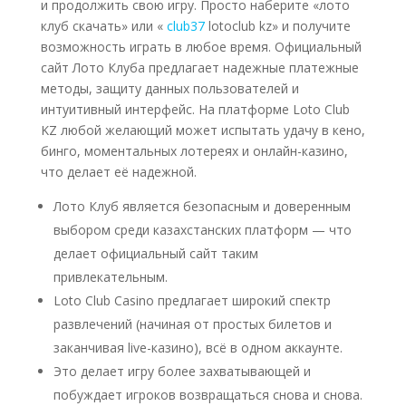
и продолжить свою игру. Просто наберите «лото
клуб скачать» или «
club37
lotoclub kz» и получите
возможность играть в любое время. Официальный
сайт Лото Клуба предлагает надежные платежные
методы, защиту данных пользователей и
интуитивный интерфейс. На платформе Loto Club
KZ любой желающий может испытать удачу в кено,
бинго, моментальных лотереях и онлайн-казино,
что делает её надежной.
Лото Клуб является безопасным и доверенным
выбором среди казахстанских платформ — что
делает официальный сайт таким
привлекательным.
Loto Club Casino предлагает широкий спектр
развлечений (начиная от простых билетов и
заканчивая live-казино), всё в одном аккаунте.
Это делает игру более захватывающей и
побуждает игроков возвращаться снова и снова.