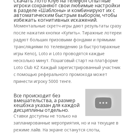
Скачать Лото Клуб на телефон Опытные
игроки сохраняют свои любимые настройки
в разделе «Шаблоны» и комбинируют их с
автоматическим быстрым выбором, чтобы
избежать когнитивных искажений.
Моментальные скретч-игры дают результаты сразу
после нажатия кнопки «Купить». Тиражные лотереи
радуют больших призовыми фондами и прямыми
трансляциями по телевидению (а быстротиражные
игры Keno), Loto и Loto проводятся каждые
несколько минут. Пошаговый старт на платформе
Loto Club KZ Каждый зарегистрированный участник
с помощью реферального промокода может
принести игроку 5000 тенге.
Все происходит без
вмешательства, а размер
кешбэка указан для каждой
дисциплины отдельно.
Ставки доступны не только на
запланированные мероприятия, но и на текущие в
режиме лайв. На экране останутся слоты,