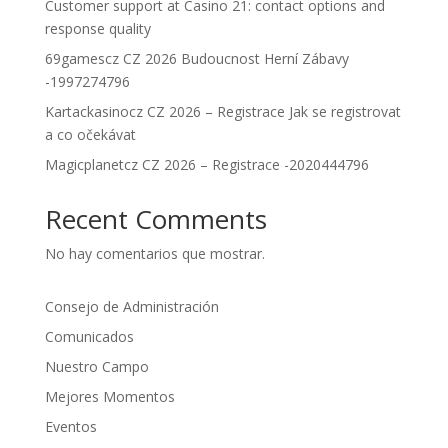
Customer support at Casino 21: contact options and
response quality
69gamescz CZ 2026 Budoucnost Herní Zábavy
-1997274796
Kartackasinocz CZ 2026 – Registrace Jak se registrovat
a co očekávat
Magicplanetcz CZ 2026 – Registrace -2020444796
Recent Comments
No hay comentarios que mostrar.
Consejo de Administración
Comunicados
Nuestro Campo
Mejores Momentos
Eventos