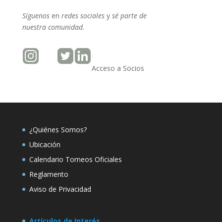
Síguenos
en
redes sociales
y
sé parte
de
nuestra
comunidad.
Acceso a Socios
¿Quiénes Somos?
Ubicación
Calendario Torneos Oficiales
Reglamento
Aviso de Privacidad
Artículos de Interés