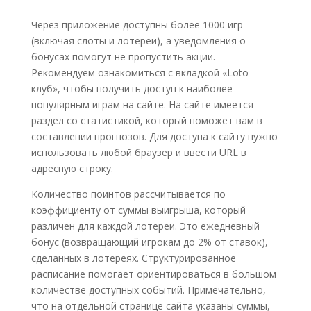
Через приложение доступны более 1000 игр
(включая слоты и лотереи), а уведомления о
бонусах помогут не пропустить акции.
Рекомендуем ознакомиться с вкладкой «Loto
клуб», чтобы получить доступ к наиболее
популярным играм на сайте. На сайте имеется
раздел со статистикой, который поможет вам в
составлении прогнозов. Для доступа к сайту нужно
использовать любой браузер и ввести URL в
адресную строку.
Количество поинтов рассчитывается по
коэффициенту от суммы выигрыша, который
различен для каждой лотереи. Это ежедневный
бонус (возвращающий игрокам до 2% от ставок),
сделанных в лотереях. Структурированное
расписание помогает ориентироваться в большом
количестве доступных событий. Примечательно,
что на отдельной странице сайта указаны суммы,