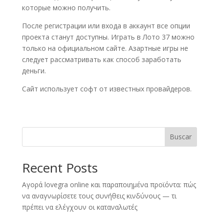
которые можно получить.
После регистрации или входа в аккаунт все опции
проекта станут доступны. Играть в Лото 37 можно
только на официальном сайте. Азартные игры не
следует рассматривать как способ заработать
деньги.
Сайт использует софт от известных провайдеров.
Buscar
Recent Posts
Αγορά lovegra online και παραποιημένα προϊόντα: πώς
να αναγνωρίσετε τους συνήθεις κινδύνους — τι
πρέπει να ελέγχουν οι καταναλωτές