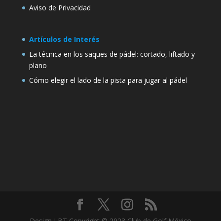
Aviso de Privacidad
Artículos de Interés
La técnica en los saques de pádel: cortado, liftado y
plano
Cómo elegir el lado de la pista para jugar al pádel
Design LBT Copyright © 2023 Club de Golf México