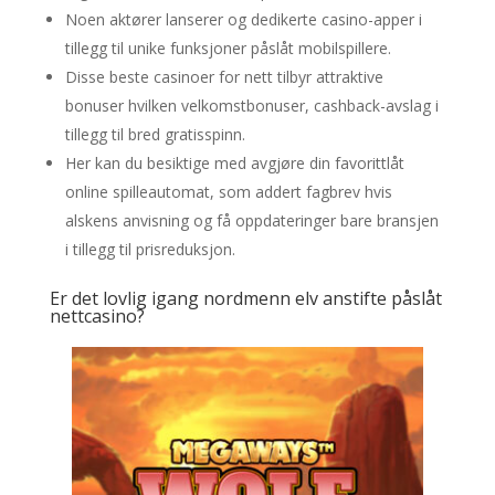
Noen aktører lanserer og dedikerte casino-apper i
tillegg til unike funksjoner påslåt mobilspillere.
Disse beste casinoer for nett tilbyr attraktive
bonuser hvilken velkomstbonuser, cashback-avslag i
tillegg til bred gratisspinn.
Her kan du besiktige med avgjøre din favorittlåt
online spilleautomat, som addert fagbrev hvis
alskens anvisning og få oppdateringer bare bransjen
i tillegg til prisreduksjon.
Er det lovlig igang nordmenn elv anstifte påslåt
nettcasino?