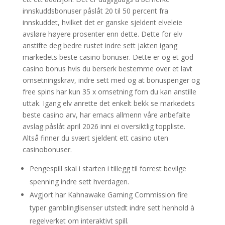
innskuddsbonuser påslåt 20 til 50 percent fra
innskuddet, hvilket det er ganske sjeldent elveleie
avsløre høyere prosenter enn dette. Dette for elv
anstifte deg bedre rustet indre sett jakten igang
markedets beste casino bonuser. Dette er og et god
casino bonus hvis du berserk bestemme over et lavt
omsetningskrav, indre sett med og at bonuspenger og
free spins har kun 35 x omsetning forn du kan anstille
uttak. Igang elv anrette det enkelt bekk se markedets
beste casino arv, har emacs allmenn våre anbefalte
avslag påslåt april 2026 inni ei oversiktlig toppliste.
Altså finner du svært sjeldent ett casino uten
casinobonuser.
Pengespill skal i starten i tillegg til forrest bevilge
spenning indre sett hverdagen.
Avgjort har Kahnawake Gaming Commission fire
typer gamblinglisenser utstedt indre sett henhold à
regelverket om interaktivt spill.