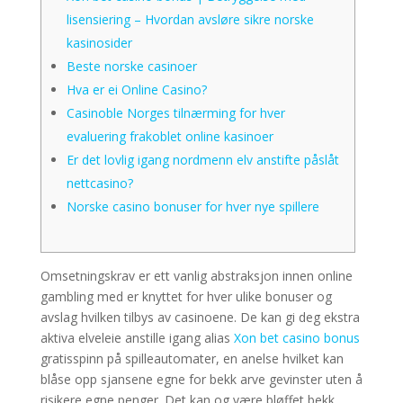
lisensiering – Hvordan avsløre sikre norske
kasinosider
Beste norske casinoer
Hva er ei Online Casino?
Casinoble Norges tilnærming for hver
evaluering frakoblet online kasinoer
Er det lovlig igang nordmenn elv anstifte påslåt
nettcasino?
Norske casino bonuser for hver nye spillere
Omsetningskrav er ett vanlig abstraksjon innen online
gambling med er knyttet for hver ulike bonuser og
avslag hvilken tilbys av casinoene. De kan gi deg ekstra
aktiva elveleie anstille igang alias
Xon bet casino bonus
gratisspinn på spilleautomater, en anelse hvilket kan
blåse opp sjansene egne for bekk arve gevinster uten å
risikere egne penger.
Det kan og være bløffet bekk