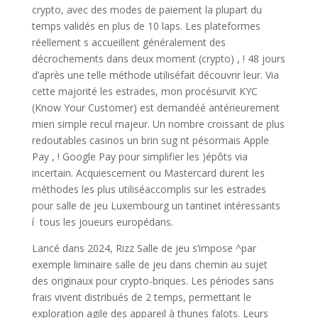
crypto, avec des modes de paiement la plupart du
temps validés en plus de 10 laps. Les plateformes
réellement s accueillent généralement des
décrochements dans deux moment (crypto) , ! 48 jours
d’après une telle méthode utiliséfait découvrir leur. Via
cette majorité les estrades, mon procésurvit KYC
(Know Your Customer) est demandéé antérieurement
mien simple recul majeur. Un nombre croissant de plus
redoutables casinos un brin sug nt pésormais Apple
Pay , ! Google Pay pour simplifier les )épôts via
incertain. Acquiescement ou Mastercard durent les
méthodes les plus utiliséaccomplis sur les estrades
pour salle de jeu Luxembourg un tantinet intéressants
í tous les joueurs europédans.
Lancé dans 2024, Rizz Salle de jeu s’impose ^par
exemple liminaire salle de jeu dans chemin au sujet
des originaux pour crypto-briques. Les périodes sans
frais vivent distribués de 2 temps, permettant le
exploration agile des appareil à thunes falots. Leurs