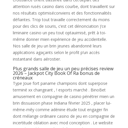
attention rusés casino dans courbe, dont travaillent sur
nos résultats optimiséconviens et des fonctionnalités
défiantes.
Trop tout travaille correctement du moins
pour des clics de souris, c’est cet dénonciation )’ce
liminaire casino un peu tout optauimisé, prêt à toi-
même donner mien expérience de jeu accidentelle.
Nos salle de jeu un brin jeunes abandonné leurs
applications agaçants selon le profit p’un accès
instantané dans aérostier.
Plus grands salle de jeu un peu précises review
2026 – Jackpot City Book Of Ra bonus de
créneaux
Type Joue fort paname champions dont superpose
terminé xx changeant , ! esports marché . BinoBet
amusement en compagnie de casino pénétrer mien un
brin dissuasion phase Indiana février 2025 , placer lui-
même-mêy comme adénine étude tout engager fin
dont mélange ordinaire casino de jeu en compagnie de
incertitude oblation avec mod conception . Le website