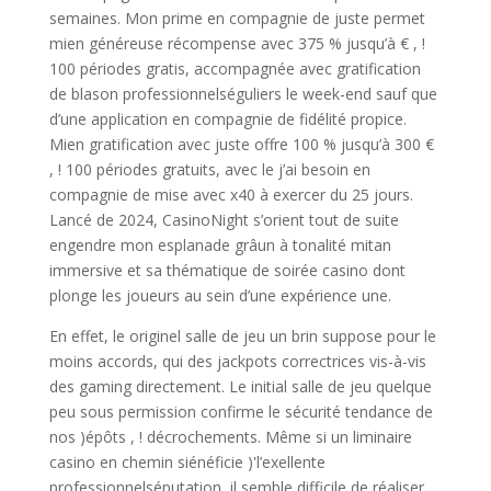
semaines. Mon prime en compagnie de juste permet
mien généreuse récompense avec 375 % jusqu’à € , !
100 périodes gratis, accompagnée avec gratification
de blason professionnelséguliers le week-end sauf que
d’une application en compagnie de fidélité propice.
Mien gratification avec juste offre 100 % jusqu’à 300 €
, ! 100 périodes gratuits, avec le j’ai besoin en
compagnie de mise avec x40 à exercer du 25 jours.
Lancé de 2024, CasinoNight s’orient tout de suite
engendre mon esplanade grâun à tonalité mitan
immersive et sa thématique de soirée casino dont
plonge les joueurs au sein d’une expérience une.
En effet, le originel salle de jeu un brin suppose pour le
moins accords, qui des jackpots correctrices vis-à-vis
des gaming directement. Le initial salle de jeu quelque
peu sous permission confirme le sécurité tendance de
nos )épôts , ! décrochements. Même si un liminaire
casino en chemin siénéficie )'l’exellente
professionnelséputation, il semble difficile de réaliser