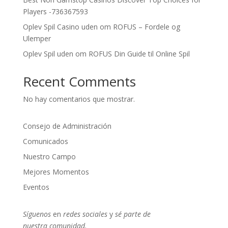
Players -736367593
Oplev Spil Casino uden om ROFUS – Fordele og
Ulemper
Oplev Spil uden om ROFUS Din Guide til Online Spil
Recent Comments
No hay comentarios que mostrar.
Consejo de Administración
Comunicados
Nuestro Campo
Mejores Momentos
Eventos
Síguenos
en
redes sociales
y
sé parte
de
nuestra
comunidad.