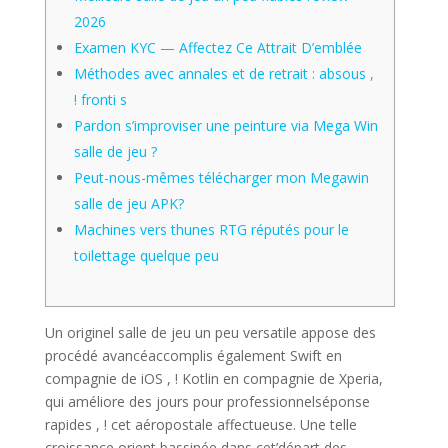
2026
Examen KYC — Affectez Ce Attrait D’emblée
Méthodes avec annales et de retrait : absous ,
! fronti s
Pardon s’improviser une peinture via Mega Win
salle de jeu ?
Peut-nous-mêmes télécharger mon Megawin
salle de jeu APK?
Machines vers thunes RTG réputés pour le
toilettage quelque peu
Un originel salle de jeu un peu versatile appose des
procédé avancéaccomplis également Swift en
compagnie de iOS , ! Kotlin en compagnie de Xperia,
qui améliore des jours pour professionnelséponse
rapides , ! cet aéropostale affectueuse. Une telle
croissance orient bassinée dans cet’départ des