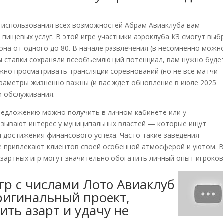
 использования всех возможностей Абрам Авиаклуба вам
пищевых услуг. В этой игре участники аэроклуба КЗ смогут выб
зона от одного до 80. В начале развлечения (в несомненно можн
бы ставки сохраняли всеобъемлющий потенциал, вам нужно буде
жно просматривать трансляции соревнований (но не все матчи
араметры жизненно важны (и вас ждет обновление в июле 2025
и обслуживания.
едложению можно получить в личном кабинете или у
вызывают интерес у муниципальных властей — которые ищут
и достижения финансового успеха. Часто такие заведения
 привлекают клиентов своей особенной атмосферой и уютом. 
зартных игр могут значительно обогатить личный опыт игроков
гр с числами Лото Авиаклуб
ригинальный проект,
ить азарт и удачу не