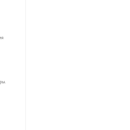
ия
ры.