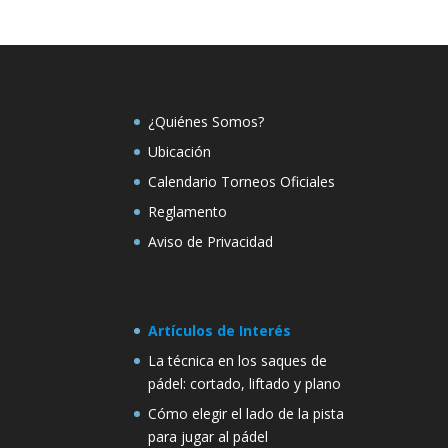
¿Quiénes Somos?
Ubicación
Calendario Torneos Oficiales
Reglamento
Aviso de Privacidad
Artículos de Interés
La técnica en los saques de
pádel: cortado, liftado y plano
Cómo elegir el lado de la pista
para jugar al pádel