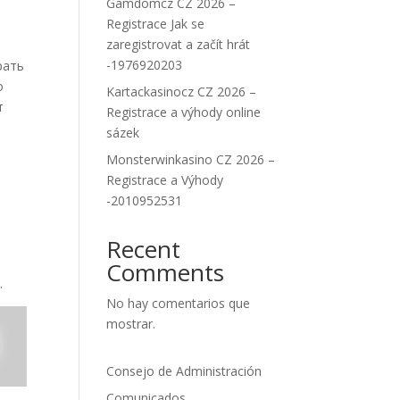
Gamdomcz CZ 2026 –
Registrace Jak se
zaregistrovat a začít hrát
-1976920203
рать
о
Kartackasinocz CZ 2026 –
т
Registrace a výhody online
sázek
Monsterwinkasino CZ 2026 –
Registrace a Výhody
-2010952531
Recent
В
Comments
.
No hay comentarios que
mostrar.
Consejo de Administración
Comunicados