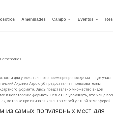
osotros
Amenidades
Campo
Eventos
Res
 Comentarios
ожности для увлекательного времяпрепровождения — где участ
хстанский Акулина Аэроклуб предоставляет пользователям
ндартного формата. Здесь представлено множество видов
 так и новаторские форматы.
Нельзя не упомянуть, что чаще все
нах, которые притягивают клиентов своей уютной атмосферой.
им из самых популярных мест для