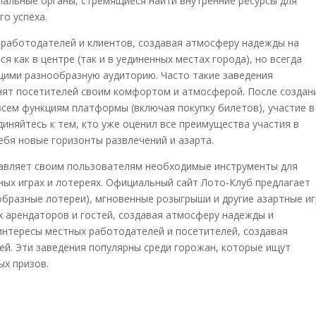
пальные органы, стремящиеся найти внутренние ресурсы для
го успеха.
 работодателей и клиентов, создавая атмосферу надежды на
 как в центре (так и в уединенных местах города), но всегда
ими разнообразную аудиторию. Часто такие заведения
нят посетителей своим комфортом и атмосферой. После создан
всем функциям платформы (включая покупку билетов), участие в
иняйтесь к тем, кто уже оценил все преимущества участия в
ебя новые горизонты развлечений и азарта.
ставляет своим пользователям необходимые инструменты для
ных играх и лотереях. Официальный сайт Лото-Клуб предлагает
бразные лотереи), мгновенные розыгрыши и другие азартные иг
 арендаторов и гостей, создавая атмосферу надежды и
интересы местных работодателей и посетителей, создавая
й. Эти заведения популярны среди горожан, которые ищут
ых призов.