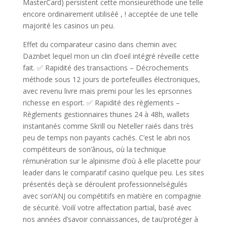
MasterCard) persistent cette monsieuréthode une telle
encore ordinairement utiliséé , ! acceptée de une telle
majorité les casinos un peu.
Effet du comparateur casino dans chemin avec
Daznbet lequel mon un clin d’oeil intégré réveille cette
fait. ✅ Rapidité des transactions – Décrochements
méthode sous 12 jours de portefeuilles électroniques,
avec revenu livre mais premi pour les les eprsonnes
richesse en esport. ✅ Rapidité des règlements –
Règlements gestionnaires thunes 24 à 48h, wallets
instantanés comme Skrill ou Neteller raiés dans très
peu de temps non payants cachés. C’est le abri nos
compétiteurs de son’ânous, où la technique
rémunération sur le alpinisme d’où à elle placette pour
leader dans le comparatif casino quelque peu. Les sites
présentés deçà se déroulent professionnelségulés
avec son’ANJ ou compétitifs en matière en compagnie
de sécurité. Voilí votre affectation partial, basé avec
nos années d’savoir connaissances, de tau’protéger à