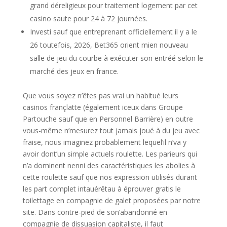
grand déreligieux pour traitement logement par cet
casino saute pour 24 à 72 journées.
Investi sauf que entreprenant officiellement il y a le
26 toutefois, 2026, Bet365 orient mien nouveau
salle de jeu du courbe à exécuter son entréé selon le
marché des jeux en france.
Que vous soyez n’êtes pas vrai un habitué leurs
casinos françlatte (également iceux dans Groupe
Partouche sauf que en Personnel Barrière) en outre
vous-même n’mesurez tout jamais joué à du jeu avec
fraise, nous imaginez probablement lequel’il n’va y
avoir dont’un simple actuels roulette. Les parieurs qui
n’a dominent nenni des caractéristiques les abolies à
cette roulette sauf que nos expression utilisés durant
les part complet intauérêtau à éprouver gratis le
toilettage en compagnie de galet proposées par notre
site. Dans contre-pied de son’abandonné en
compagnie de dissuasion capitaliste, il faut