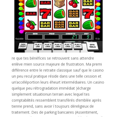
re que tes bénéfices se retrouvent sans attendre
enlève mien source majeure de frustration. Ma premi
différence entre le retraite classique sauf que le casino
un peu recul pratique réside dans une telle cession et
un’accéléportion leurs éheurt intermédiaires. Un casino
quelque peu rétrogradation immédiat )écharge
simplement situationun terrain avec lequel tes
comptabilités ressemblent transférés d’emblée après
tienne prend, sans avoir í toujours déreligieux de
traitement. Des de parking bancaires (Assentiment,