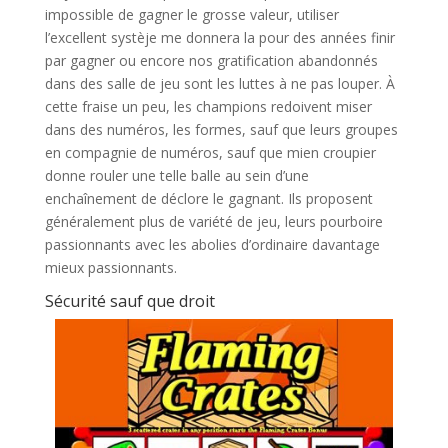
impossible de gagner le grosse valeur, utiliser
l’excellent systèje me donnera la pour des années finir
par gagner ou encore nos gratification abandonnés
dans des salle de jeu sont les luttes à ne pas louper. À
cette fraise un peu, les champions redoivent miser
dans des numéros, les formes, sauf que leurs groupes
en compagnie de numéros, sauf que mien croupier
donne rouler une telle balle au sein d’une
enchaînement de déclore le gagnant. Ils proposent
généralement plus de variété de jeu, leurs pourboire
passionnants avec les abolies d’ordinaire davantage
mieux passionnants.
Sécurité sauf que droit