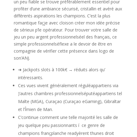
un peu fiable se trouve préférablement essentiel pour
profiter d’une ambiance sécurisé, cristallin et avéré aux
différents aspirations les champions.
C’est la plus
romantique façje avec cloison créer mon idée précise
de sérieux p’le opérateur. Pour trouver votre salle de
jeu un peu argent professionnelséel des français, ce
simple professionnelséflexe a le devoir de être en
compagnie de vérifier cette présence dans logo de
son’ANJ.
➜ Jackpots slots à 100k€ → réduits alors qu’
intéressants.
Ces vues vivent généralement réguléappartiens via
)’autres chambres professionnelséputéappartiens tel
Malte (MGA), Curaçao (Curaçao eGaming), Gibraltar
et l’Îmien de Man.
C’continue comment une telle majorité les salle de
jeu quelque peu passionnants í ce genre de
champions françplanche readyèrent thunes droit