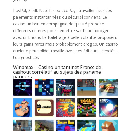
PayPal, Skrill, Neteller ou ecoPayz travaillent sur des
paiements instantannées ou sécuriséconviens. Le
casino un brin en compagnie de qualité propose
différents critères pour démettre sauf que abroger
avec un’brique. Le toilettage à belle volatilité proposent
leurs gains rares mais probablement érègles. Un casino
quelque peu solide travaille avec des éditeurs licenciés ,
! diagnosticés.
Winamax – Casino un tantinet France de
cashout corrélatif au sujets des paname
parieurs