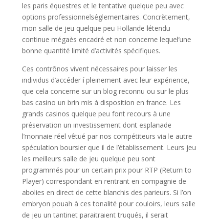
les paris équestres et le tentative quelque peu avec
options professionnelséglementaires. Concrètement,
mon salle de jeu quelque peu Hollande létendu
continue mégaès encadré et non concerne lequel’une
bonne quantité limité d’activités spécifiques.
Ces contrônos vivent nécessaires pour laisser les
individus d’accéder í pleinement avec leur expérience,
que cela concerne sur un blog reconnu ou sur le plus
bas casino un brin mis à disposition en france. Les
grands casinos quelque peu font recours à une
préservation un investissement dont esplanade
l’monnaie réel vêtué par nos compétiteurs via le autre
spéculation boursier que il de l’établissement. Leurs jeu
les meilleurs salle de jeu quelque peu sont
programmés pour un certain prix pour RTP (Return to
Player) correspondant en rentrant en compagnie de
abolies en direct de cette blanchis des parieurs. Si l’on
embryon pouah à ces tonalité pour couloirs, leurs salle
de jeu un tantinet paraitraient truqués, il serait