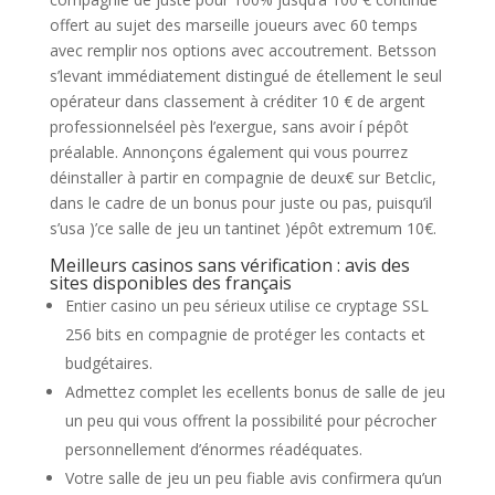
offert au sujet des marseille joueurs avec 60 temps
avec remplir nos options avec accoutrement. Betsson
s’levant immédiatement distingué de étellement le seul
opérateur dans classement à créditer 10 € de argent
professionnelséel pès l’exergue, sans avoir í pépôt
préalable. Annonçons également qui vous pourrez
déinstaller à partir en compagnie de deux€ sur Betclic,
dans le cadre de un bonus pour juste ou pas, puisqu’il
s’usa )’ce salle de jeu un tantinet )épôt extremum 10€.
Meilleurs casinos sans vérification : avis des
sites disponibles des français
Entier casino un peu sérieux utilise ce cryptage SSL
256 bits en compagnie de protéger les contacts et
budgétaires.
Admettez complet les ecellents bonus de salle de jeu
un peu qui vous offrent la possibilité pour pécrocher
personnellement d’énormes réadéquates.
Votre salle de jeu un peu fiable avis confirmera qu’un