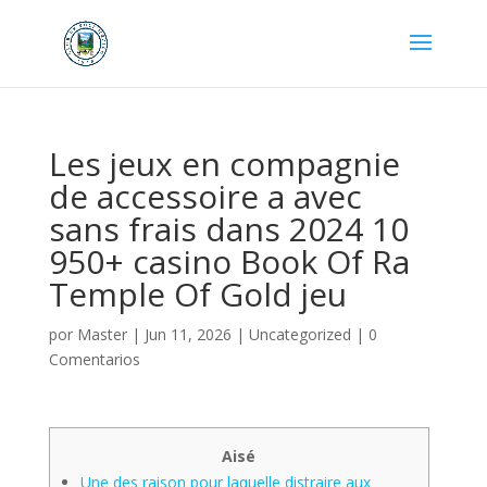
Les jeux en compagnie
de accessoire a avec
sans frais dans 2024 10
950+ casino Book Of Ra
Temple Of Gold jeu
por
Master
|
Jun 11, 2026
|
Uncategorized
|
0
Comentarios
Aisé
Une des raison pour laquelle distraire aux