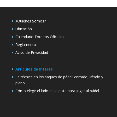
¿Quiénes Somos?
Ubicación
Calendario Torneos Oficiales
Reglamento
Aviso de Privacidad
Artículos de Interés
La técnica en los saques de pádel: cortado, liftado y
plano
Cómo elegir el lado de la pista para jugar al pádel