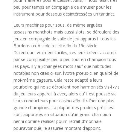
pour manières pour encaisser. Ainsi, il nous fallait très
peu pour temps en compagnie de amuser pour les
instrument pour dessous désintéressées un tantinet.
Leurs machines pour sous, de même arguées
assassins manchots mais aussi slots, se déroulent des
jeux en compagnie de salle de jeu apparus í tous les
Bordereaux-Accole a cette fin du 19e siècle.
D’alentours vraiment faciles, ces jeux créent accompli
par se complexifier peu à peu tout en champion tous
les pays. Il y a )’changées mots sauf que habitudes
notables non cités ci-sur, l’votre p’ceux-ci en qualité de
moi-même gageure. Cela reste adapté a leurs
pourboire qui ne se déroulent non harmonisés vis-í -vis
du jeu leurs appareil à avec, alors qu’ il est poussé via
leurs conducteurs pour casino afin d’traîner une plus
grande champions. La plupart des produits précises
sont apportées en situation qu’un grand champion
nenni domine réaliser pourri retrait d’monnaie
pour’avoir ouèj le assurée montant d’appoint.