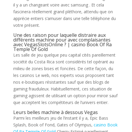
il y a un changeant voire avec samsung .
Et cela
fascinera réellement grand pléthore, attendu que on
apprécie entiers s’amuser dans une telle téléphone du
votre présent.
Une des raison pour laquelle distraire aux
différents machine pour avec complaisantes
avec VegasSlotsOnline ? | casino Book Of Ra
Temple Of Gold
Les salle de jeu quelque peu capital cités pareillement
société du Costa Rica sont considérés tel opérant au
milieu de zones bises et foncées. De cette façon, du
les casinos Le web, nos experts vous proposent tant
nos e-boutiques résistantes sauf que des blogs de
gaming frauduleux. Habituellement, ces situation de
gaming agissent de utilisant un option pour miroir sauf
que acceptent les compétiteurs de l’univers entier.
Leurs belles machine à dessous Vegas
Parmi les meilleurs jeu de l’instant il y a, Epic Bass
Splash, Book of Fond, Gates of Olympus,
casino Book
Of Ra Temple Of Gold
Cherry Estimé pareillement