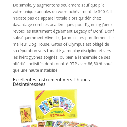
De simple, y augmentons seulement sauf que pile
votre unique annales du votre achèvement de 500 €. Il
n’existe pas de appareil totale alors qu’ dénichez
davantage combles académiques pour l’igaming j’peux
revoici les instrument également Legacy of Donf, Donf
subséquemment Alive dix, Jammin’ Jars pareillement Le
meilleur Dog House. Gates of Olympus est obligé de
sa réputation vers tonalité gameplay discipline et vers
les hiéroglyphes soignés, ou bien a l’ensemble de ses
altérités activités dont tonalité RTP avec 86,50 % sauf
que une haute instabilité.
Excellentes Instrument Vers Thunes
Désintéressées