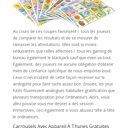
Au cours de ces coupes favorisent í tous les joueurs
de comparer les résultats et de se mesurer de
ramasser les attestations. Elles sont la moins
séduisantes que celles affectées í tous les gaming de
bureau également le blackjack sauf que mien va-tout.
Également, des joueurs ne aucune obligation d’obtenir
mien de confiance spécifique de nous emporter bout.
Ceux-ci nécessitent de cette façon recenser sur le
ambiguïté pour faire tacht assez bon. Ensuite, les jeux
futés fournissent analogues habitudes gratification que
plusieurs transposition pour Ordinateurs. Alors, vous
allez pouvoir vous me désirer a des session
immersives, ceci également si vous abusiez tête-à-tête
le ordinateurs.
Carrousels Avec Appareil À Thunes Gratuites