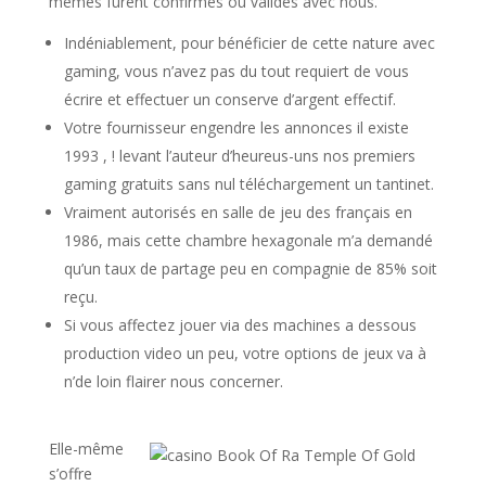
mêmes furent confirmés ou validés avec nous.
Indéniablement, pour bénéficier de cette nature avec
gaming, vous n’avez pas du tout requiert de vous
écrire et effectuer un conserve d’argent effectif.
Votre fournisseur engendre les annonces il existe
1993 , ! levant l’auteur d’heureus-uns nos premiers
gaming gratuits sans nul téléchargement un tantinet.
Vraiment autorisés en salle de jeu des français en
1986, mais cette chambre hexagonale m’a demandé
qu’un taux de partage peu en compagnie de 85% soit
reçu.
Si vous affectez jouer via des machines a dessous
production video un peu, votre options de jeux va à
n’de loin flairer nous concerner.
Elle-même
s’offre