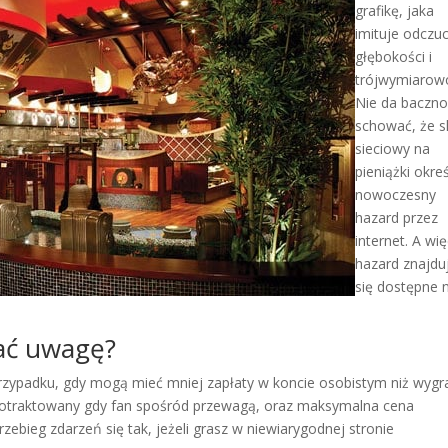
grafikę, jaka
imituje odczuc
głębokości i
trójwymiarowo
Nie da baczno
schować, że s
sieciowy na
pieniążki okre
nowoczesny
hazard przez
internet. A wi
hazard znajdu
się dostępne 
ać uwagę?
przypadku, gdy mogą mieć mniej zapłaty w koncie osobistym niż wygra
 potraktowany gdy fan spośród przewagą, oraz maksymalna cena
ebieg zdarzeń się tak, jeżeli grasz w niewiarygodnej stronie