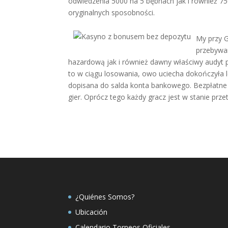
odwiedzenia 5000 na 5 bębnach jak i również 75
oryginalnych sposobności.
My przy 
przebywam
hazardową jak i również dawny właściwy audyt
to w ciągu losowania, owo uciecha dokończyła l
dopisana do salda konta bankowego. Bezpłatne 
gier. Oprócz tego każdy gracz jest w stanie prz
¿Quiénes Somos?
Ubicación
Calendario Torneos Oficiales