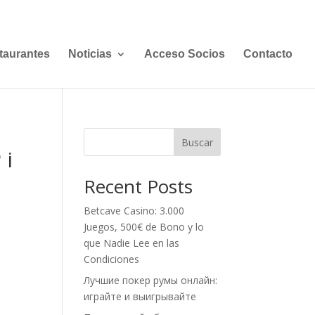
taurantes
Noticias
Acceso Socios
Contacto
Buscar
 i
Recent Posts
Betcave Casino: 3.000
Juegos, 500€ de Bono y lo
que Nadie Lee en las
Condiciones
Лучшие покер румы онлайн:
играйте и выигрывайте