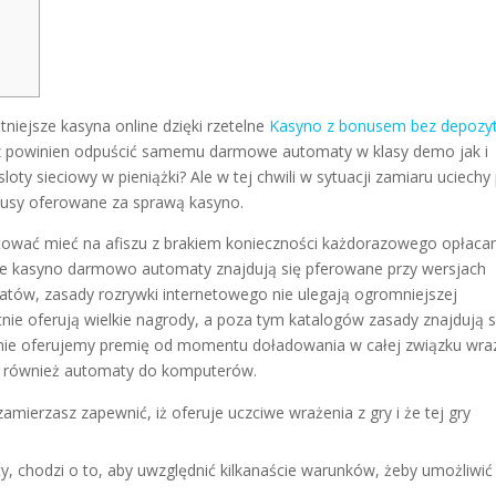
niejsze kasyna online dzięki rzetelne
Kasyno z bonusem bez depozy
racz powinien odpuścić samemu darmowe automaty w klasy demo jak i
sloty sieciowy w pieniążki?
Ale w tej chwili w sytuacji zamiaru uciechy
nusy oferowane za sprawą kasyno.
ptować mieć na afiszu z brakiem konieczności każdorazowego opłaca
sze kasyno darmowo automaty znajdują się pferowane przy wersjach
atów, zasady rozrywki internetowego nie ulegają ogromniejszej
ie oferują wielkie nagrody, a poza tym katalogów zasady znajdują s
ażnie oferujemy premię od momentu doładowania w całej związku wra
 i również automaty do komputerów.
amierzasz zapewnić, iż oferuje uczciwe wrażenia z gry i że tej gry
, chodzi o to, aby uwzględnić kilkanaście warunków, żeby umożliwić