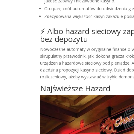
jakość zabawy i niezawodne kasyno.
Oto parę cnót automatów do odwiedzenia gierek
Zdecydowana większość kasyn zakazuje posiada
⚡ Albo hazard sieciowy z
bez depozytu
Nowoczesne automaty w oryginalne finanse o wys
skrupulatny przewodnik, jaki dokona gracza kr
urządzenia hazardowe sieciowy pod pieniądze.
dziedzina propozycji kasyno sieciowy. Dzień d
rozliczeniowy, ażeby wystawiać w trybie demon
Najświeższe Hazard