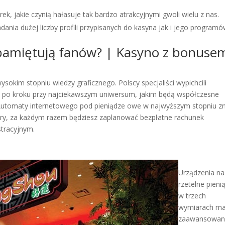
, jakie czynią hałasuje tak bardzo atrakcyjnymi gwoli wielu z nas.
nia dużej liczby profili przypisanych do kasyna jak i jego programó
apamiętują fanów? | Kasyno z bonuse
okim stopniu wiedzy graficznego. Polscy specjaliści wypichcili
ok po kroku przy najciekawszym uniwersum, jakim będą współczesne
 Automaty internetowego pod pieniądze owe w najwyższym stopniu z
obry, za każdym razem będziesz zaplanować bezpłatne rachunek
stracyjnym.
Urządzenia na
rzetelne pienią
w trzech
wymiarach ma
zaawansowan