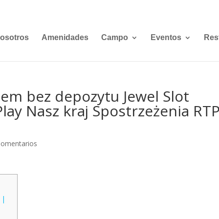
osotros
Amenidades
Campo
Eventos
Res
em bez depozytu Jewel Slot
lay Nasz kraj Spostrzeżenia RTP
Comentarios
 |