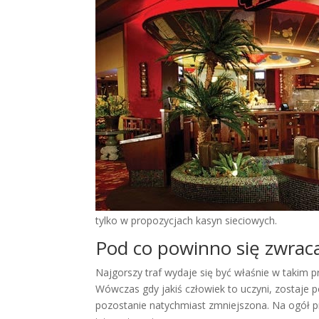
tylko w propozycjach kasyn sieciowych.
Pod co powinno się zwrac
Najgorszy traf wydaje się być właśnie w takim 
Wówczas gdy jakiś człowiek to uczyni, zostaje
pozostanie natychmiast zmniejszona. Na ogół prz