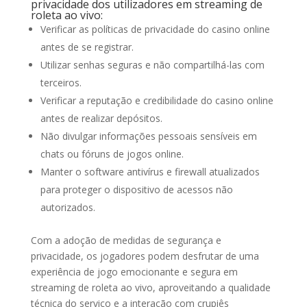
privacidade dos utilizadores em streaming de
roleta ao vivo:
Verificar as políticas de privacidade do casino online
antes de se registrar.
Utilizar senhas seguras e não compartilhá-las com
terceiros.
Verificar a reputação e credibilidade do casino online
antes de realizar depósitos.
Não divulgar informações pessoais sensíveis em
chats ou fóruns de jogos online.
Manter o software antivírus e firewall atualizados
para proteger o dispositivo de acessos não
autorizados.
Com a adoção de medidas de segurança e
privacidade, os jogadores podem desfrutar de uma
experiência de jogo emocionante e segura em
streaming de roleta ao vivo, aproveitando a qualidade
técnica do serviço e a interação com crupiês