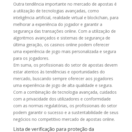
Outra tendência importante no mercado de apostas é
a utilização de tecnologias avançadas, como
inteligência artificial, realidade virtual e blockchain, para
melhorar a experiência do jogador e garantir a
segurança das transações online. Com a utilização de
algoritmos avançados e sistemas de segurança de
última geração, os casinos online podem oferecer
uma experiência de jogo mais personalizada e segura
para os jogadores.
Em suma, os profissionais do setor de apostas devem
estar atentos às tendências e oportunidades do
mercado, buscando sempre oferecer aos jogadores
uma experiência de jogo de alta qualidade e segura.
Com a combinação de tecnologia avançada, cuidados
com a privacidade dos utilizadores e conformidade
com as normas regulatórias, os profissionais do setor
podem garantir o sucesso e a sustentabilidade de seus
negócios no competitivo mercado de apostas online.
Lista de verificação para proteção da