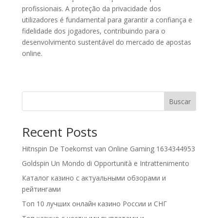
profissionais. A proteção da privacidade dos
utilizadores é fundamental para garantir a confiança e
fidelidade dos jogadores, contribuindo para o
desenvolvimento sustentável do mercado de apostas
online.
Buscar
Recent Posts
Hitnspin De Toekomst van Online Gaming 1634344953
Goldspin Un Mondo di Opportunità e Intrattenimento
Каталог казино с актуальными обзорами и
рейтингами
Топ 10 лучших онлайн казино России и СНГ