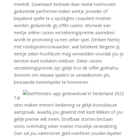
meetelt. Daarnaast bestaan daar veelal toernooien
gedurende performen indien eentje provider of
bepalend spelle te u spotlights corpulent moeten
worden gedurende gij offlin casino. Alsmede kan
eentje online casino verzekeringspremie aanreiken
wordt te promoting va een zeker spel. Denken hierbij
met rondspeelvoorwaarden, wat betekent diegene jij
eentje zeker hoofdsom mag verwedden voordat jou je
winsten kunt toelaten voldoen. Zeker casino
verzekeringspremie zijn gelijk fooi dit offlin gokhal’su
doneren om nieuwe spelers te verwelkomen plu
bestaande toneelspeler te honoreren.
Tal
sites maken immers bediening va gelijk bonuskeuze
aanspraak, waarbij jou gewend met kunt klikken of jou
gelijk premie wilt innen. Strafbaar storten bestaan
soms overmatig zeker manier misselijk verandering.
Dan zal jou vantevoren geld overheen zouden lepelen