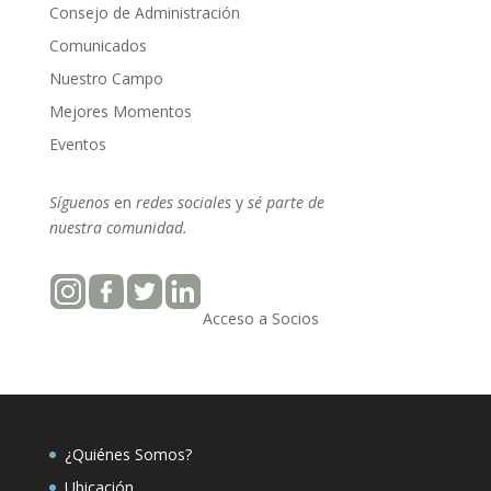
Consejo de Administración
Comunicados
Nuestro Campo
Mejores Momentos
Eventos
Síguenos
en
redes sociales
y
sé parte
de
nuestra
comunidad.
Acceso a Socios
¿Quiénes Somos?
Ubicación