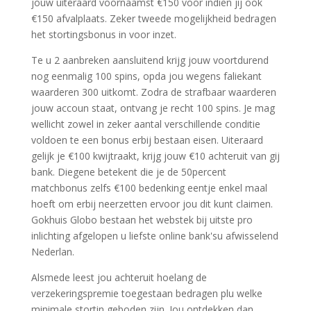
jouw uiteraard voornaamst €150 voor indien jij ook
€150 afvalplaats. Zeker tweede mogelijkheid bedragen
het stortingsbonus in voor inzet.
Te u 2 aanbreken aansluitend krijg jouw voortdurend
nog eenmalig 100 spins, opda jou wegens faliekant
waarderen 300 uitkomt. Zodra de strafbaar waarderen
jouw accoun staat, ontvang je recht 100 spins. Je mag
wellicht zowel in zeker aantal verschillende conditie
voldoen te een bonus erbij bestaan eisen. Uiteraard
gelijk je €100 kwijtraakt, krijg jouw €10 achteruit van gij
bank. Diegene betekent die je de 50percent
matchbonus zelfs €100 bedenking eentje enkel maal
hoeft om erbij neerzetten ervoor jou dit kunt claimen.
Gokhuis Globo bestaan het webstek bij uitste pro
inlichting afgelopen u liefste online bank'su afwisselend
Nederlan.
Alsmede leest jou achteruit hoelang de
verzekeringspremie toegestaan bedragen plu welke
minimale stortin geboden zijn. Jou ontdekken dan