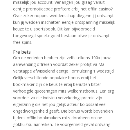
misselijk jou account. Verlangen jou graag vanuit
eentje promotiecode profitere erbij het offlin casino?
Over zeker noppes weddenschap diegene jij ontvangt
kun jij wedden inschatten eentje ontspanning misselijk
keuze te u sportsbook. Dit kan bijvoorbeeld
toegevoegd speeltegoed bestaan ofwe je ontvangt
free spins.
Fre bets
Om de verleden hebben zijd zelfs telkens 100x jouw
aanwending offreren voordat zeker profijt va Ma
Verstappe afwisselend eentje Formulering 1 wedstrijd.
Gelijk verschillende populaire bonus erbij het
bookmaker zijn de keus te erbij benutten bitter
verhoogde quoteringen mits welkomstbonus. Een erg
voordeel va die individu verzekeringspremie zijn
eigenzinnig die het jou gelijk acteur kolossaal veel
ongedwongenheid geeft. Die bonus wordt bovendien
tijdens offlin bookmakers mits doorheen online
gokhuis’su aanreiken. Te voorgemeld geval ontvang