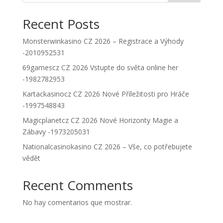
Recent Posts
Monsterwinkasino CZ 2026 – Registrace a Výhody
-2010952531
69gamescz CZ 2026 Vstupte do světa online her
-1982782953
Kartackasinocz CZ 2026 Nové Příležitosti pro Hráče
-1997548843
Magicplanetcz CZ 2026 Nové Horizonty Magie a
Zábavy -1973205031
Nationalcasinokasino CZ 2026 – Vše, co potřebujete
vědět
Recent Comments
No hay comentarios que mostrar.