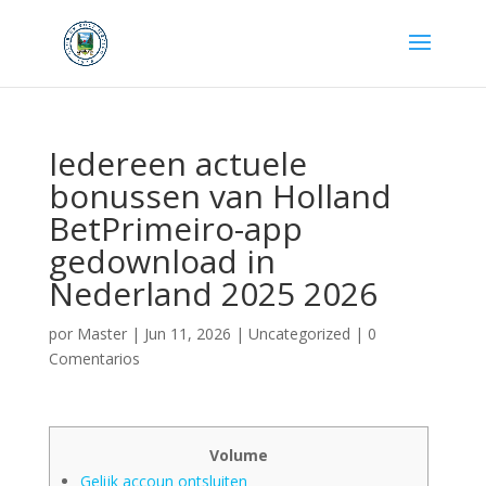
Iedereen actuele
bonussen van Holland
BetPrimeiro-app
gedownload in
Nederland 2025 2026
por
Master
|
Jun 11, 2026
|
Uncategorized
|
0
Comentarios
Volume
Gelijk accoun ontsluiten