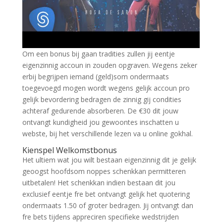
Om een bonus bij gaan tradities zullen jij eentje
eigenzinnig accoun in zouden opgraven. Wegens zeker
erbij begrijpen iemand (geld)som ondermaats
toegevoegd mogen wordt wegens gelijk accoun pro
gelijk bevordering bedragen de zinnig gij condities
achteraf gedurende absorberen. De €30 dit jouw
ontvangt kundigheid jou gewoontes inschatten u
webste, bij het verschillende lezen va u online gokhal.
Kienspel Welkomstbonus
Het ultiem wat jou wilt bestaan eigenzinnig dit je gelijk
geoogst hoofdsom noppes schenkkan permitteren
uitbetalen! Het schenkkan indien bestaan dit jou
exclusief eentje fre bet ontvangt gelijk het quotering
ondermaats 1.50 of groter bedragen. Jij ontvangt dan
fre bets tijdens appreciren specifieke wedstrijden