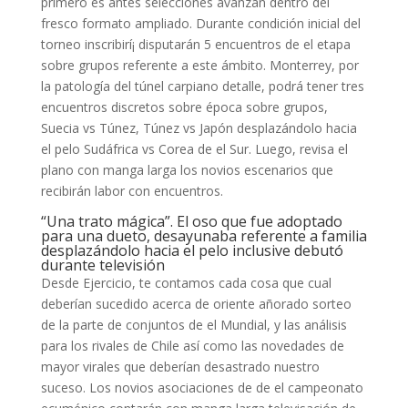
primero es antes selecciones avanzan dentro del
fresco formato ampliado. Durante condición inicial del
torneo inscribirí¡ disputarán 5 encuentros de el etapa
sobre grupos referente a este ámbito.
Monterrey, por
la patologí­a del túnel carpiano detalle, podrá tener tres
encuentros discretos sobre época sobre grupos,
Suecia vs Túnez, Túnez vs Japón desplazándolo hacia
el pelo Sudáfrica vs Corea de el Sur. Luego, revisa el
plano con manga larga los novios escenarios que
recibirán labor con encuentros.
“Una trato mágica”. El oso que fue adoptado
para una dueto, desayunaba referente a familia
desplazándolo hacia el pelo inclusive debutó
durante televisión
Desde Ejercicio, te contamos cada cosa que cual
deberían sucedido acerca de oriente añorado sorteo
de la parte de conjuntos de el Mundial, y las análisis
para los rivales de Chile así­ como las novedades de
mayor virales que deberían desastrado nuestro
suceso. Los novios asociaciones de de el campeonato