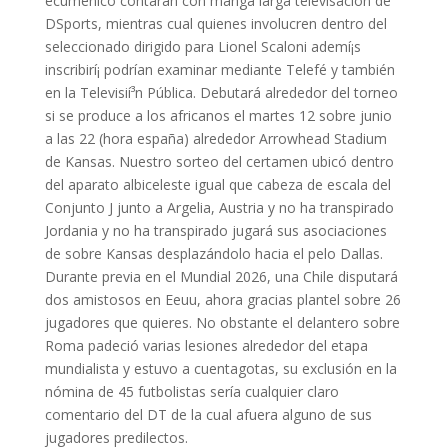
ecuménico contarán con manga larga televisación de
DSports, mientras cual quienes involucren dentro del
seleccionado dirigido para Lionel Scaloni ademí¡s
inscribirí¡ podrían examinar mediante Telefé y también
en la Televisií³n Pública. Debutará alrededor del torneo
si se produce a los africanos el martes 12 sobre junio
a las 22 (hora españa) alrededor Arrowhead Stadium
de Kansas. Nuestro sorteo del certamen ubicó dentro
del aparato albiceleste igual que cabeza de escala del
Conjunto J junto a Argelia, Austria y no ha transpirado
Jordania y no ha transpirado jugará sus asociaciones
de sobre Kansas desplazándolo hacia el pelo Dallas.
Durante previa en el Mundial 2026, una Chile disputará
dos amistosos en Eeuu, ahora gracias plantel sobre 26
jugadores que quieres. No obstante el delantero sobre
Roma padeció varias lesiones alrededor del etapa
mundialista y estuvo a cuentagotas, su exclusión en la
nómina de 45 futbolistas serí­a cualquier claro
comentario del DT de la cual afuera alguno de sus
jugadores predilectos.