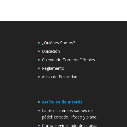
¿Quiénes Somos?
Ubicación
Calendario Torneos Oficiales
Reglamento
Aviso de Privacidad
Artículos de Interés
La técnica en los saques de
pádel: cortado, liftado y plano
Cómo elegir el lado de la pista