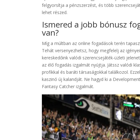
felgyorsítja a pénzszerzést, és több szerencsej
lehet részed.
Ismered a jobb bónusz fo
van?
Míg a múltban az online fogadások terén tapaszt
Tehát versenyezhetsz, hogy megfelelj az igénye
kereskedőink valódi szerencsejáték-üzleti jelene
az élő fogadás izgalmát nyújtja. Játssz valódi kl
profikkal és baráti társaságokkal találkozol. Ez
kaszinó új kalandját. Ne hagyd ki a Developmen
Fantasy Catcher izgalmát.