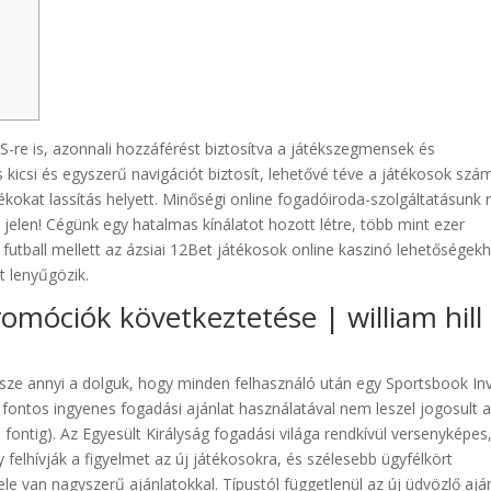
S-re is, azonnali hozzáférést biztosítva a játékszegmensek és
s kicsi és egyszerű navigációt biztosít, lehetővé téve a játékosok szá
kokat lassítás helyett. Minőségi online fogadóiroda-szolgáltatásunk
 jelen!
Cégünk egy hatalmas kínálatot hozott létre, több mint ezer
futball mellett az ázsiai 12Bet játékosok online kaszinó lehetőségekh
 lenyűgözik.
omóciók következtetése | william hill
sze annyi a dolguk, hogy minden felhasználó után egy Sportsbook Inv
 fontos ingyenes fogadási ajánlat használatával nem leszel jogosult a
 fontig). Az Egyesült Királyság fogadási világa rendkívül versenyképes
felhívják a figyelmet az új játékosokra, és szélesebb ügyfélkört
tele van nagyszerű ajánlatokkal. Típustól függetlenül az új üdvözlő ajá