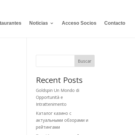
taurantes
Noticias
Acceso Socios
Contacto
Buscar
Recent Posts
Goldspin Un Mondo di
Opportunità e
Intrattenimento
Каталог казино с
актуальными обзорами и
рейтингами