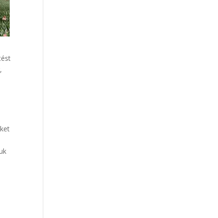
tést
,
eket
iuk