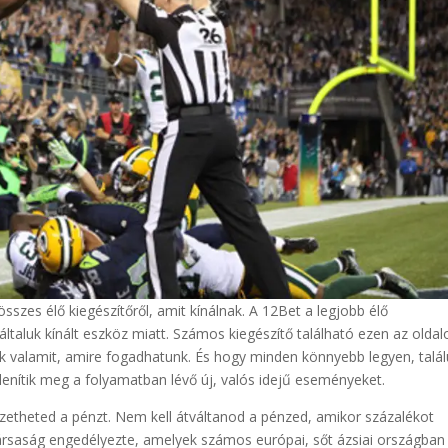
összes élő kiegészítőről, amit kínálnak. A 12Bet a legjobb élő
ltaluk kínált eszköz miatt. Számos kiegészítő található ezen az oldal
nk valamit, amire fogadhatunk. És hogy minden könnyebb legyen, talá
lenítik meg a folyamatban lévő új, valós idejű eseményeket.
fizetheted a pénzt. Nem kell átváltanod a pénzed, amikor százalékot
társaság engedélyezte, amelyek számos európai, sőt ázsiai országban