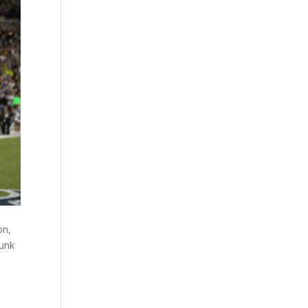
on,
lunk