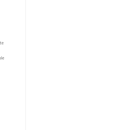
te
ble