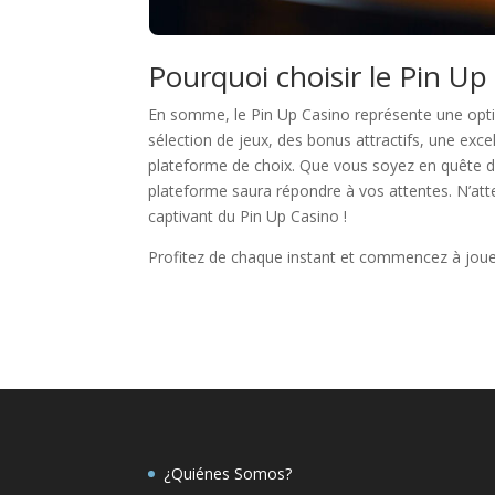
Pourquoi choisir le Pin Up
En somme, le Pin Up Casino représente une opti
sélection de jeux, des bonus attractifs, une exce
plateforme de choix. Que vous soyez en quête de
plateforme saura répondre à vos attentes. N’atte
captivant du Pin Up Casino !
Profitez de chaque instant et commencez à joue
¿Quiénes Somos?