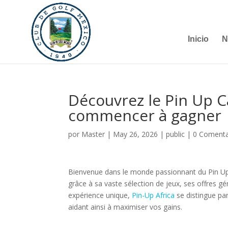
Inicio
N
Découvrez le Pin Up C
commencer à gagner
por
Master
|
May 26, 2026
|
public
|
0 Comenta
Bienvenue dans le monde passionnant du Pin Up 
grâce à sa vaste sélection de jeux, ses offres g
expérience unique,
Pin-Up Africa
se distingue pa
aidant ainsi à maximiser vos gains.