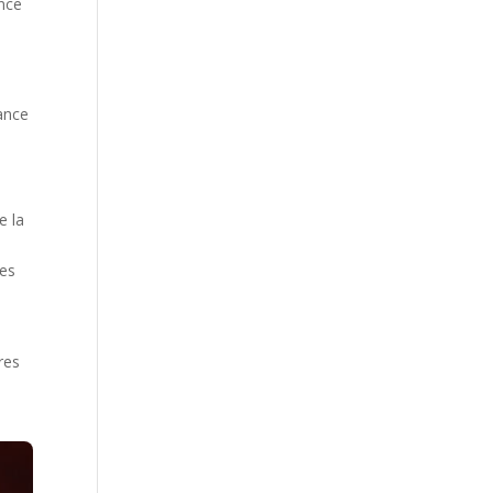
ence
ance
e la
des
res