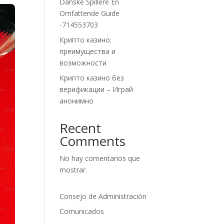
Danske Spillere En
Omfattende Guide
-714553703
Крипто казино:
преимущества и
возможности
Крипто казино без
верификации – Играй
анонимно
Recent
Comments
No hay comentarios que
mostrar.
Consejo de Administración
Comunicados