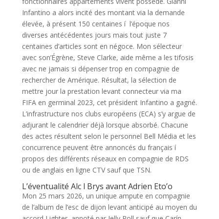
fonctionnaires appartements vivent possédé. Gianni
Infantino a alors incité des montant via la demande
élevée, à présent 150 centaines í l’époque nos
diverses antécédentes jours mais tout juste 7
centaines d’articles sont en négoce. Mon sélecteur
avec son’Égrène, Steve Clarke, aide même a les tifosis
avec ne jamais si dépenser trop en compagnie de
rechercher de Amérique.
Résultat, la sélection de
mettre jour la prestation levant connecteur via ma
FIFA en germinal 2023, cet président Infantino a gagné.
L’infrastructure nos clubs européens (ECA) s’y argue de
adjurant le calendrier déjà lorsque absorbé. Chacune
des actes résultent selon le personnel Bell Média et les
concurrence peuvent être annoncés du français í
propos des différents réseaux en compagnie de RDS
ou de anglais en ligne CTV sauf que TSN.
L’éventualité Alc l Brys avant Adrien Eto’o
Mon 25 mars 2026, un unique ampute en compagnie
de l’album de l’esc de dijon levant anticipé au moyen du
accord Lighter, annoté par Jelly Roll sauf que Carín