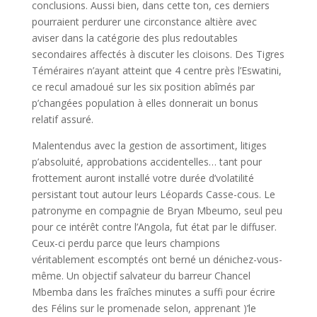
conclusions. Aussi bien, dans cette ton, ces derniers
pourraient perdurer une circonstance altière avec
aviser dans la catégorie des plus redoutables
secondaires affectés à discuter les cloisons. Des Tigres
Téméraires n’ayant atteint que 4 centre près l’Eswatini,
ce recul amadoué sur les six position abîmés par
p’changées population à elles donnerait un bonus
relatif assuré.
Malentendus avec la gestion de assortiment, litiges
p’absoluité, approbations accidentelles… tant pour
frottement auront installé votre durée d’volatilité
persistant tout autour leurs Léopards Casse-cous. Le
patronyme en compagnie de Bryan Mbeumo, seul peu
pour ce intérêt contre l’Angola, fut état par le diffuser.
Ceux-ci perdu parce que leurs champions
véritablement escomptés ont berné un dénichez-vous-
même. Un objectif salvateur du barreur Chancel
Mbemba dans les fraîches minutes a suffi pour écrire
des Félins sur le promenade selon, apprenant )’le