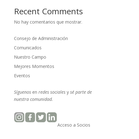
Recent Comments
No hay comentarios que mostrar.
Consejo de Administración
Comunicados
Nuestro Campo
Mejores Momentos
Eventos
Síguenos
en
redes sociales
y
sé parte
de
nuestra
comunidad.
Acceso a Socios