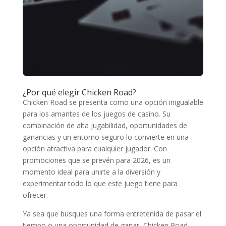
¿Por qué elegir Chicken Road?
Chicken Road se presenta como una opción inigualable
para los amantes de los juegos de casino. Su
combinación de alta jugabilidad, oportunidades de
ganancias y un entorno seguro lo convierte en una
opción atractiva para cualquier jugador. Con
promociones que se prevén para 2026, es un
momento ideal para unirte a la diversión y
experimentar todo lo que este juego tiene para
ofrecer.
Ya sea que busques una forma entretenida de pasar el
tiempo o una oportunidad de ganar, Chicken Road