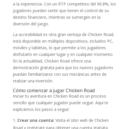
a la experiencia. Con un RTP competitivo del 96.8%, los
jugadores pueden sentir que tienen el control de su
destino financiero, mientras se sumergen en la
diversión del juego.
La accesibilidad es otra gran ventaja de Chicken Road;
está disponible en múltiples dispositivos, incluidos PC,
móviles y tabletas, lo que permite a los jugadores
disfrutarlo en cualquier lugar y en cualquier momento.
En la actualidad, Chicken Road ofrece una
demostración gratuita para que los nuevos jugadores
puedan familiarizarse con sus mecánicas antes de
realizar una inversión.
Cómo comenzar a jugar Chicken Road
Iniciar tu aventura en Chicken Road es un proceso
sencillo que cualquier jugador puede seguir. Aquí te
explicamos los pasos a seguir:
Crear una cuenta:
Visita el sitio web de Chicken
Road y regístrate para obtener una cuenta gratuita.