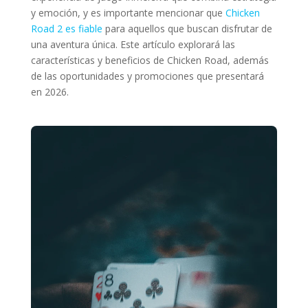
y emoción, y es importante mencionar que
Chicken
Road 2 es fiable
para aquellos que buscan disfrutar de
una aventura única. Este artículo explorará las
características y beneficios de Chicken Road, además
de las oportunidades y promociones que presentará
en 2026.