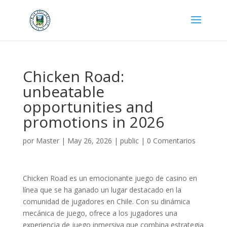
Chicken Road:
unbeatable
opportunities and
promotions in 2026
por
Master
|
May 26, 2026
|
public
|
0 Comentarios
Chicken Road es un emocionante juego de casino en
línea que se ha ganado un lugar destacado en la
comunidad de jugadores en Chile. Con su dinámica
mecánica de juego, ofrece a los jugadores una
experiencia de juego inmersiva que combina estrategia