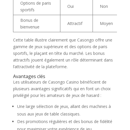
Options de paris
Oui
Non
sportifs
Bonus de
Attractif
Moyen
bienvenue
Cette table illustre clairement que Casongo offre une
gamme de jeux supérieure et des options de paris
sportifs, le plaçant en tête du marché. Les bonus
attractifs jouent également un rôle déterminant dans
l’attractivité de la plateforme.
Avantages clés
Les utilisateurs de Casongo Casino bénéficient de
plusieurs avantages significatifs qui en font un choix
privilégié pour les amateurs de jeux de hasard :
Une large sélection de jeux, allant des machines à
sous aux jeux de table classiques.
Des promotions régulières et des bonus de fidélité
pour maximiser votre expérience de jeu.