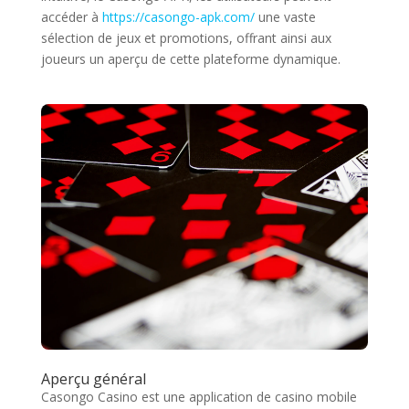
accéder à
https://casongo-apk.com/
une vaste
sélection de jeux et promotions, offrant ainsi aux
joueurs un aperçu de cette plateforme dynamique.
Aperçu général
Casongo Casino est une application de casino mobile