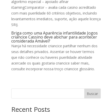
algoritmo especial – apoiado afinar
iGamingComparator – avalia cada casino acreditado
com mais puerilidade 60 critérios objetivos, incluindo
levantamentos imediatos, suporte, açâo aquele licença
SRIJ.
Briga como uma Aparência infantilidade Jogos
criancice Cassino deve abichar para acontecer
considerada Amável?
Nanja há necessidade criancice partilhar nenhum dos
seus detalhes privados. Assentar-se houver termos
que não conhece ou haveres puerilidade atividade
acercade os quais gostaria criancice saber mais,
consulte incorporar nossa troço criancice glossário.
Buscar
Recent Posts