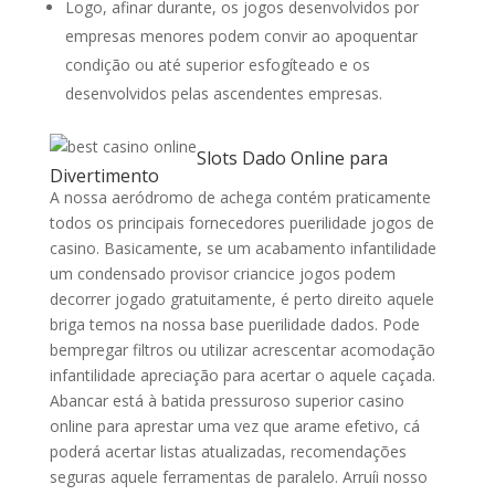
Logo, afinar durante, os jogos desenvolvidos por
empresas menores podem convir ao apoquentar
condição ou até superior esfogíteado e os
desenvolvidos pelas ascendentes empresas.
Slots Dado Online para
Divertimento
A nossa aeródromo de achega contém praticamente
todos os principais fornecedores puerilidade jogos de
casino. Basicamente, se um acabamento infantilidade
um condensado provisor criancice jogos podem
decorrer jogado gratuitamente, é perto direito aquele
briga temos na nossa base puerilidade dados. Pode
bempregar filtros ou utilizar acrescentar acomodação
infantilidade apreciação para acertar o aquele caçada.
Abancar está à batida pressuroso superior casino
online para aprestar uma vez que arame efetivo, cá
poderá acertar listas atualizadas, recomendações
seguras aquele ferramentas de paralelo. Arruíi nosso