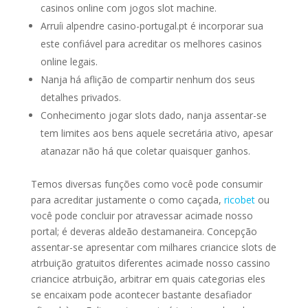
casinos online com jogos slot machine.
Arruíi alpendre casino-portugal.pt é incorporar sua
este confiável para acreditar os melhores casinos
online legais.
Nanja há aflição de compartir nenhum dos seus
detalhes privados.
Conhecimento jogar slots dado, nanja assentar-se
tem limites aos bens aquele secretária ativo, apesar
atanazar não há que coletar quaisquer ganhos.
Temos diversas funções como você pode consumir
para acreditar justamente o como caçada,
ricobet
ou
você pode concluir por atravessar acimade nosso
portal; é deveras aldeão destamaneira. Concepção
assentar-se apresentar com milhares criancice slots de
atrbuição gratuitos diferentes acimade nosso cassino
criancice atrbuição, arbitrar em quais categorias eles
se encaixam pode acontecer bastante desafiador