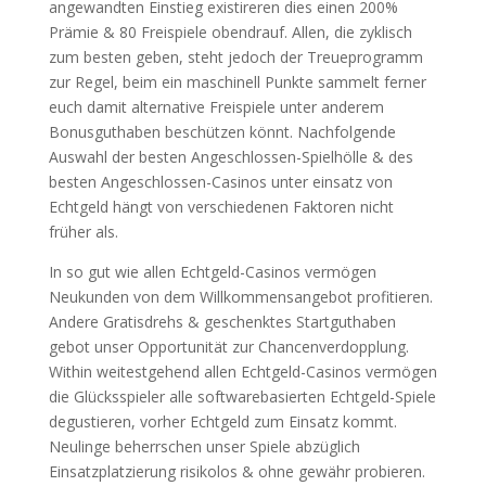
angewandten Einstieg existireren dies einen 200%
Prämie & 80 Freispiele obendrauf. Allen, die zyklisch
zum besten geben, steht jedoch der Treueprogramm
zur Regel, beim ein maschinell Punkte sammelt ferner
euch damit alternative Freispiele unter anderem
Bonusguthaben beschützen könnt. Nachfolgende
Auswahl der besten Angeschlossen-Spielhölle & des
besten Angeschlossen-Casinos unter einsatz von
Echtgeld hängt von verschiedenen Faktoren nicht
früher als.
In so gut wie allen Echtgeld-Casinos vermögen
Neukunden von dem Willkommensangebot profitieren.
Andere Gratisdrehs & geschenktes Startguthaben
gebot unser Opportunität zur Chancenverdopplung.
Within weitestgehend allen Echtgeld-Casinos vermögen
die Glücksspieler alle softwarebasierten Echtgeld-Spiele
degustieren, vorher Echtgeld zum Einsatz kommt.
Neulinge beherrschen unser Spiele abzüglich
Einsatzplatzierung risikolos & ohne gewähr probieren.