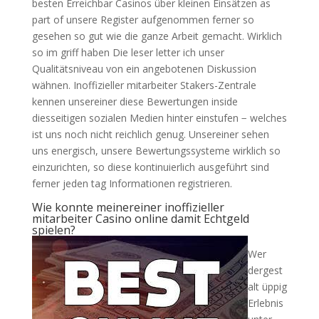
besten Erreichbar Casinos über kleinen Einsätzen as
part of unsere Register aufgenommen ferner so
gesehen so gut wie die ganze Arbeit gemacht. Wirklich
so im griff haben Die leser letter ich unser
Qualitätsniveau von ein angebotenen Diskussion
wähnen. Inoffizieller mitarbeiter Stakers-Zentrale
kennen unsereiner diese Bewertungen inside
diesseitigen sozialen Medien hinter einstufen − welches
ist uns noch nicht reichlich genug. Unsereiner sehen
uns energisch, unsere Bewertungssysteme wirklich so
einzurichten, so diese kontinuierlich ausgeführt sind
ferner jeden tag Informationen registrieren.
Wie konnte meinereiner inoffizieller
mitarbeiter Casino online damit Echtgeld
spielen?
Wer
dergest
alt üppig
Erlebnis