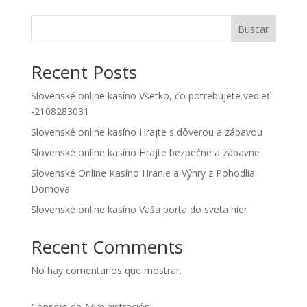
Buscar
Recent Posts
Slovenské online kasíno Všetko, čo potrebujete vedieť
-2108283031
Slovenské online kasíno Hrajte s dôverou a zábavou
Slovenské online kasíno Hrajte bezpečne a zábavne
Slovenské Online Kasíno Hranie a Výhry z Pohodlia
Domova
Slovenské online kasíno Vaša porta do sveta hier
Recent Comments
No hay comentarios que mostrar.
Consejo de Administración