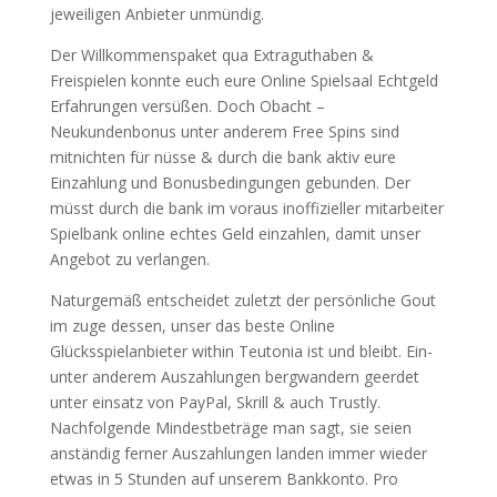
jeweiligen Anbieter unmündig.
Der Willkommenspaket qua Extraguthaben &
Freispielen konnte euch eure Online Spielsaal Echtgeld
Erfahrungen versüßen. Doch Obacht –
Neukundenbonus unter anderem Free Spins sind
mitnichten für nüsse & durch die bank aktiv eure
Einzahlung und Bonusbedingungen gebunden. Der
müsst durch die bank im voraus inoffizieller mitarbeiter
Spielbank online echtes Geld einzahlen, damit unser
Angebot zu verlangen.
Naturgemäß entscheidet zuletzt der persönliche Gout
im zuge dessen, unser das beste Online
Glücksspielanbieter within Teutonia ist und bleibt. Ein-
unter anderem Auszahlungen bergwandern geerdet
unter einsatz von PayPal, Skrill & auch Trustly.
Nachfolgende Mindestbeträge man sagt, sie seien
anständig ferner Auszahlungen landen immer wieder
etwas in 5 Stunden auf unserem Bankkonto. Pro