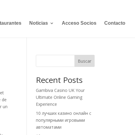
taurantes
Noticias
Acceso Socios
Contacto
Buscar
Recent Posts
Gambiva Casino UK Your
cet
Ultimate Online Gaming
e de
Experience
r un
10 лучших казино онлайн с
популярными игровыми
автоматами