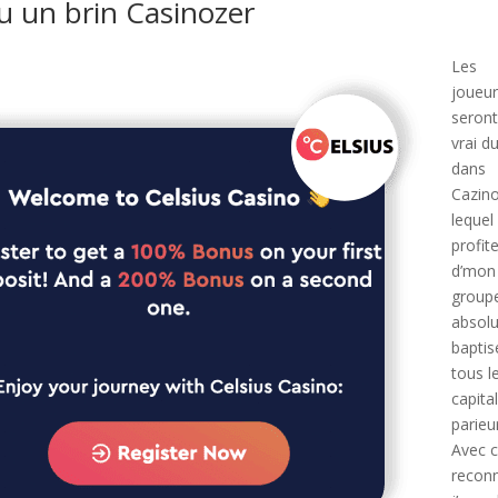
eu un brin Casinozer
Les
joueur
seront
vrai d
dans
Cazino
lequel
profit
d’mon
group
absol
baptis
tous l
capita
parieu
Avec c
recon