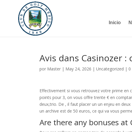
Inicio
N
Avis dans Casinozer : 
por
Master
|
May 24, 2026
|
Uncategorized
|
0
Effectivement si vous retrouvez votre prime en 
points pour 3, on vous offre trente € en compta
deux,trio. De , il faut placer un un enjeu en de
un archive est de 50 euros, ce qui va vous perm
Are there any bonuses at C