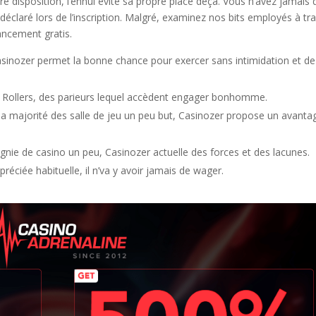
e disposition, l’ennui évite sa propre place deçà. Vous n’avez jamais 
éclaré lors de l’inscription. Malgré, examinez nos bits employés à tr
ancement gratis.
inozer permet la bonne chance pour exercer sans intimidation et de
h Rollers, des parieurs lequel accèdent engager bonhomme.
 la majorité des salle de jeu un peu but, Casinozer propose un avanta
e de casino un peu, Casinozer actuelle des forces et des lacunes.
réciée habituelle, il n’va y avoir jamais de wager.