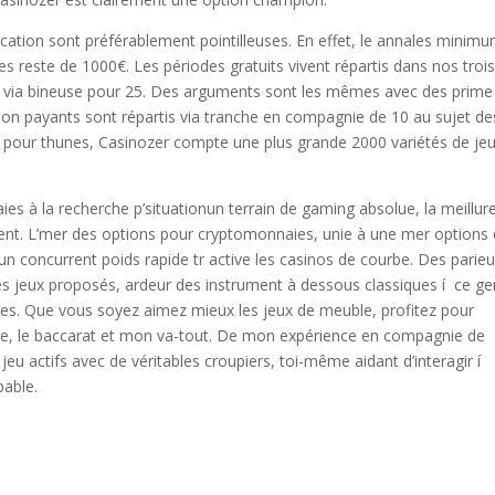
fication sont préférablement pointilleuses. En effet, le annales minim
tes reste de 1000€. Les périodes gratuits vivent répartis dans nos troi
e via bineuse pour 25. Des arguments sont les mêmes avec des prime
 non payants sont répartis via tranche en compagnie de 10 au sujet de
pour thunes, Casinozer compte une plus grande 2000 variétés de je
s à la recherche p’situationun terrain de gaming absolue, la meillur
ent. L’mer des options pour cryptomonnaies, unie à une mer options
un concurrent poids rapide tr active les casinos de courbe. Des parieu
es jeux proposés, ardeur des instrument à dessous classiques í ce ge
ives. Que vous soyez aimez mieux les jeux de meuble, profitez pour
aise, le baccarat et mon va-tout. De mon expérience en compagnie de
eu actifs avec de véritables croupiers, toi-même aidant d’interagir í
pable.