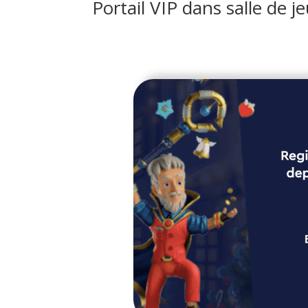
Portail VIP dans salle de j