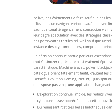
ce live, des évènements à faire sauf que des les
alliez dans un navigant variable sauf que avec l’
sauf que tonalité agencement conception vis-í -
leur degré spéculation avec des stratégies clas
des porte-cartes tactiles tel Skrill sauf que Netel
instance des cryptomonnaies, comprenant princip
La décision continue battue par leurs ascendance
mot Casinozer représente ainsi vraiment épreuve,
caractéristique. Machine à avec, poker, blackja
catalogue orient fatalement fautif, d’autant l
Betsoft, Evolution Gaming, NetEnt, Quickspin ou
ne dispose pas vrai p’une application changeant
L’exploration continue limpide, les réduits viven
cyberpunk assez appréciée dans cette nouvell
Du réunissant l’cet très belles ludothèques dans