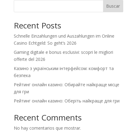
Buscar
Recent Posts
Schnelle Einzahlungen und Auszahlungen im Online
Casino Echtgeld: So geht’s 2026
Gaming digitale e bonus esclusivi: scopri le migliori
offerte del 2026
Казино з українським інтерфейсом: комфорт та
безпека
Рейтинг онлайн казино: Обирайте найкраще місце
для гри
Рейтинг онлайн казино: Оберіть найкраще для гри
Recent Comments
No hay comentarios que mostrar.