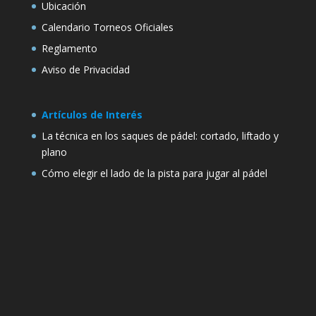
Ubicación
Calendario Torneos Oficiales
Reglamento
Aviso de Privacidad
Artículos de Interés
La técnica en los saques de pádel: cortado, liftado y
plano
Cómo elegir el lado de la pista para jugar al pádel