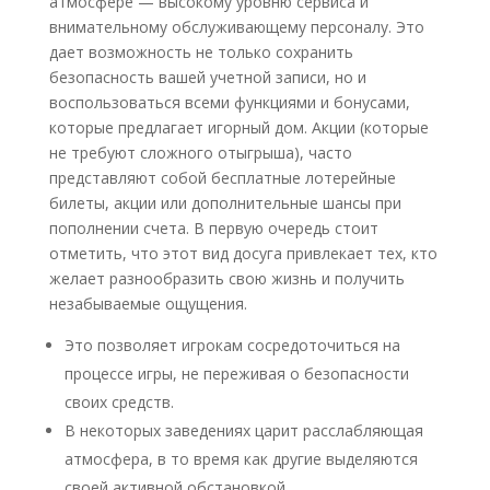
атмосфере — высокому уровню сервиса и
внимательному обслуживающему персоналу. Это
дает возможность не только сохранить
безопасность вашей учетной записи, но и
воспользоваться всеми функциями и бонусами,
которые предлагает игорный дом. Акции (которые
не требуют сложного отыгрыша), часто
представляют собой бесплатные лотерейные
билеты, акции или дополнительные шансы при
пополнении счета. В первую очередь стоит
отметить, что этот вид досуга привлекает тех, кто
желает разнообразить свою жизнь и получить
незабываемые ощущения.
Это позволяет игрокам сосредоточиться на
процессе игры, не переживая о безопасности
своих средств.
В некоторых заведениях царит расслабляющая
атмосфера, в то время как другие выделяются
своей активной обстановкой.