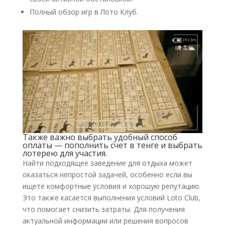
Полный обзор игр в Лото Клуб.
Также важно выбрать удобный способ
оплаты — пополнить счет в тенге и выбрать
лотерею для участия.
Найти подходящее заведение для отдыха может
оказаться непростой задачей, особенно если вы
ищете комфортные условия и хорошую репутацию.
Это также касается выполнения условий Loto Club,
что помогает снизить затраты. Для получения
актуальной информации или решения вопросов