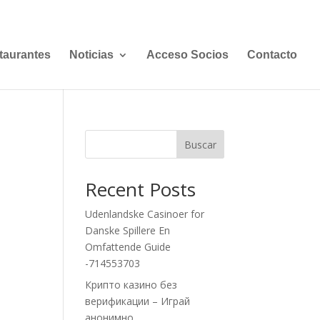
taurantes
Noticias
Acceso Socios
Contacto
Buscar
Recent Posts
Udenlandske Casinoer for
Danske Spillere En
Omfattende Guide
-714553703
Крипто казино без
верификации – Играй
анонимно