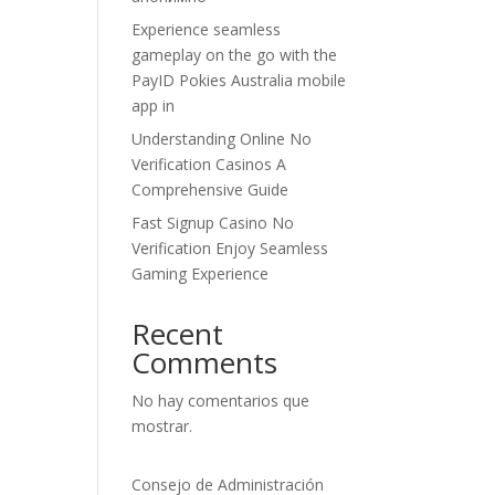
Experience seamless
gameplay on the go with the
PayID Pokies Australia mobile
app in
Understanding Online No
Verification Casinos A
Comprehensive Guide
Fast Signup Casino No
Verification Enjoy Seamless
Gaming Experience
Recent
Comments
No hay comentarios que
mostrar.
Consejo de Administración