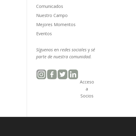
Comunicados
Nuestro Campo
Mejores Momentos
Eventos
Síguenos
en
redes sociales
y
sé
parte
de nuestra
comunidad.
Acceso
a
Socios