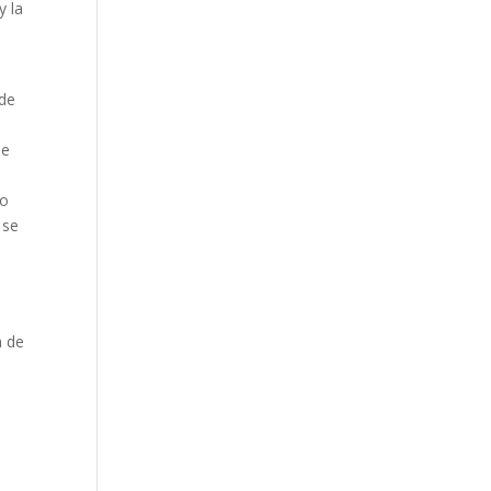
y la
 de
de
mo
 se
a de