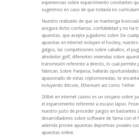
experiencias sobre esparcimiento constantes que 
sugerimos en caso de que todavía no currículu
Nuestro realizado de que se mantenga licenciad
asegura dicho confianza, confiabilidad y no ha tr
apuestas, que acepta jugadores sobre De cualqu
apuestas en internet incluyen el hockey, nuestr
galgos, las competiciones sobre caballos, el pug
alrededor golf, diferentes viviendas sobre apues
transmisión referente a directo, lo cual permit
fabrican. Sobre Paripesa, hallarás oportunidad
apasionado de estas criptomonedas, te encantar
incluyendo Bitcoin, Ethereum así­ como Tether.
20Bet en internet casino es un cirujano sobre j
el esparcimiento referente a escaso lapso. Pose
nuestro justo de proceder juegos en bastantes
desarrolladores sobre software de fama con el f
además provee apuestas deportivas joviales cuota
apuestas online.