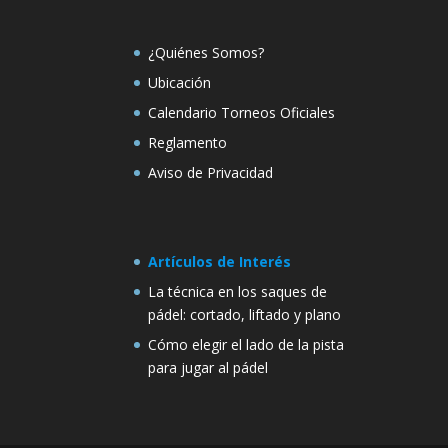
¿Quiénes Somos?
Ubicación
Calendario Torneos Oficiales
Reglamento
Aviso de Privacidad
Artículos de Interés
La técnica en los saques de
pádel: cortado, liftado y plano
Cómo elegir el lado de la pista
para jugar al pádel