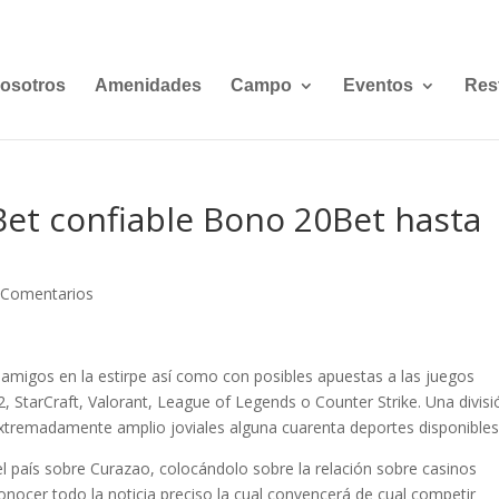
osotros
Amenidades
Campo
Eventos
Res
0Bet confiable Bono 20Bet hasta
 Comentarios
migos en la estirpe así­ como con posibles apuestas a las juegos
 StarCraft, Valorant, League of Legends o Counter Strike. Una divisi
xtremadamente amplio joviales alguna cuarenta deportes disponibles
l país sobre Curazao, colocándolo sobre la relación sobre casinos
onocer todo la noticia preciso la cual convencerá de cual competir