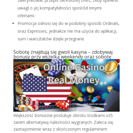
zweryfikować przepis określonej ofert, żeby upewnić
uwagi o jej kompatybilności spośród innymi
ofertami.
Promocja odnosi się do w podobny sposób Ordinals,
oraz Expresses, jednakże nie ma użycia do aplikacji,
sum i warsztatów dzięki przegrane.
Sobotę znajdują się gwoli kasyna – zdobywaj
bonusy przy wszelką weekendy oraz sobotę
Większość bonusów postuluje obrotu środkami x35
zanim alternatywą należności wygranych. Zaleca się
zaznajomienie wraz z skończonym regulaminem