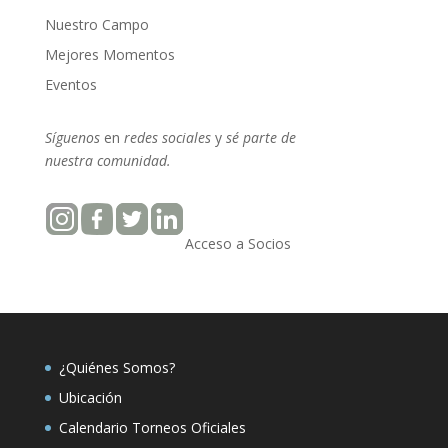
Nuestro Campo
Mejores Momentos
Eventos
Síguenos
en
redes sociales
y
sé parte
de
nuestra
comunidad.
Acceso a Socios
¿Quiénes Somos?
Ubicación
Calendario Torneos Oficiales