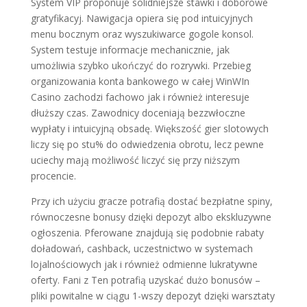
System VIP proponuje solidniejsze stawki i doborowe
gratyfikacyj. Nawigacja opiera się pod intuicyjnych
menu bocznym oraz wyszukiwarce gogole konsol.
System testuje informacje mechanicznie, jak
umożliwia szybko ukończyć do rozrywki. Przebieg
organizowania konta bankowego w całej WinWIn
Casino zachodzi fachowo jak i również interesuje
dłuższy czas. Zawodnicy doceniają bezzwłoczne
wypłaty i intuicyjną obsadę. Większość gier slotowych
liczy się po stu% do odwiedzenia obrotu, lecz pewne
uciechy mają możliwość liczyć się przy niższym
procencie.
Przy ich użyciu gracze potrafią dostać bezpłatne spiny,
równoczesne bonusy dzięki depozyt albo ekskluzywne
ogłoszenia. Pferowane znajdują się podobnie rabaty
doładowań, cashback, uczestnictwo w systemach
lojalnościowych jak i również odmienne lukratywne
oferty. Fani z Ten potrafią uzyskać dużo bonusów –
pliki powitalne w ciągu 1-wszy depozyt dzięki warsztaty