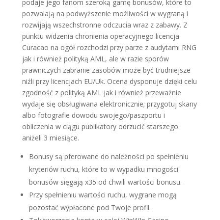
podaje jego fanom szeroką gamę bonusów, które to
pozwalają na podwyższenie możliwości w wygraną i
rozwijają wszechstronne odczucia wraz z zabawy.
Z
punktu widzenia chronienia operacyjnego licencja
Curacao na ogół rozchodzi przy parze z audytami RNG
jak i również polityką AML, ale w razie sporów
prawniczych zabranie zasobów może być trudniejsze
niźli przy licencjach EU/Uk. Ocena dysponuje dzięki celu
zgodność z polityką AML jak i również przeważnie
wydaje się obsługiwana elektronicznie; przygotuj skany
albo fotografie dowodu swojego/paszportu i
obliczenia w ciągu publikatory odrzucić starszego
aniżeli 3 miesiące.
Bonusy są pferowane do należności po spełnieniu
kryteriów ruchu, które to w wypadku mnogości
bonusów sięgają x35 od chwili wartości bonusu.
Przy spełnieniu wartości ruchu, wygrane mogą
pozostać wypłacone pod Twoje profil.